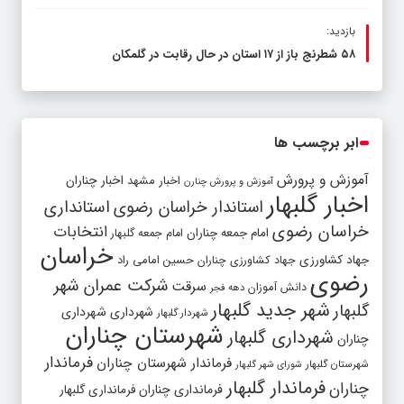
بازدید:
۵۸ شطرنج‌ باز از ۱۷ استان در حال رقابت در گلمکان
ابر برچسب ها
آموزش و پرورش
اخبار مشهد
اخبار چناران
آموزش و پرورش چنارن
اخبار گلبهار
استاندار خراسان رضوی
استانداری
خراسان رضوی
انتخابات
امام جمعه چناران
امام جمعه گلبهار
خراسان
جهاد کشاورزی
جهاد کشاورزی چناران
حسین امامی راد
رضوی
شرکت عمران شهر
سرقت
دانش آموزان
دهه فجر
شهر جدید گلبهار
گلبهار
شهرداری
شهرداری
شهردار گلبهار
شهرستان چناران
شهرداری گلبهار
چناران
فرماندار
فرماندار شهرستان چناران
شهرستان گلبهار
شورای شهر گلبهار
فرماندار گلبهار
چناران
فرمانداری چناران
فرمانداری گلبهار