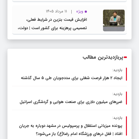
شهرستان چناران
ویژه
11 مرداد 1405
افزایش قیمت بنزین در شرایط فعلی،
تصمیمی پرهزینه برای کشور است | دولت،
قاچاق سوخت و عوامل اصلی ناترازی را
محدود کند، نه سفره مردم
پربازدیدترین مطالب
بازدید:
ایجاد 2 هزار فرصت شغلی برای مددجویان طی ۵ سال گذشته
بازدید:
ضررهای میلیون دلاری برای صنعت هوایی و گردشگری اسرائیل
بازدید:
پرونده میزبانی استقلال و پرسپولیس در مشهد دوباره به جریان
افتاد | قفل در‌های ورزشگاه امام رضا(ع) باز می‌شود؟