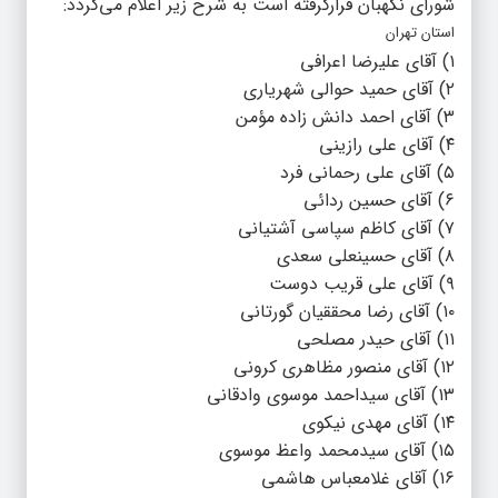
شورای نگهبان قرارگرفته است به شرح زیر اعلام می‌گردد:
استان تهران
۱) آقای علیرضا اعرافی
۲) آقای حمید حوالی شهریاری
۳) آقای احمد دانش زاده مؤمن
۴) آقای علی رازینی
۵) آقای علی رحمانی فرد
۶) آقای حسین ردائی
۷) آقای کاظم سپاسی آشتیانی
۸) آقای حسینعلی سعدی
۹) آقای علی قریب دوست
۱۰) آقای رضا محققیان گورتانی
۱۱) آقای حیدر مصلحی
۱۲) آقای منصور مظاهری کرونی
۱۳) آقای سیداحمد موسوی وادقانی
۱۴) آقای مهدی نیکوی
۱۵) آقای سیدمحمد واعظ موسوی
۱۶) آقای غلامعباس هاشمی