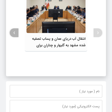
›
‹
انتقال آب دریای عمان و پساب تصفیه
شده مشهد به گلبهار و چناران برای
مصارف صنعتی و کشاورزی | لزوم تسریع
در اجرای پروژه‌های قطار و آزادراه مشهد-
گلبهار- چناران