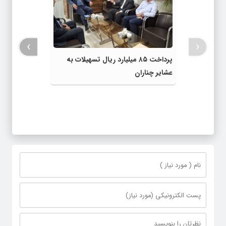
›
‹
پرداخت ۸۵ میلیارد ریال تسهیلات به
عشایر چناران