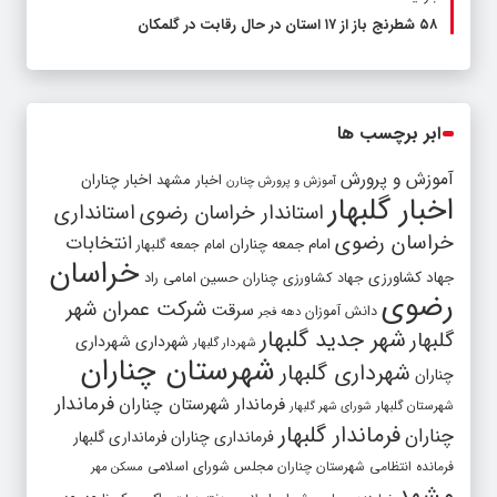
۵۸ شطرنج‌ باز از ۱۷ استان در حال رقابت در گلمکان
ابر برچسب ها
آموزش و پرورش
اخبار مشهد
اخبار چناران
آموزش و پرورش چنارن
اخبار گلبهار
استاندار خراسان رضوی
استانداری
خراسان رضوی
انتخابات
امام جمعه چناران
امام جمعه گلبهار
خراسان
جهاد کشاورزی
جهاد کشاورزی چناران
حسین امامی راد
رضوی
شرکت عمران شهر
سرقت
دانش آموزان
دهه فجر
شهر جدید گلبهار
گلبهار
شهرداری
شهرداری
شهردار گلبهار
شهرستان چناران
شهرداری گلبهار
چناران
فرماندار
فرماندار شهرستان چناران
شهرستان گلبهار
شورای شهر گلبهار
فرماندار گلبهار
چناران
فرمانداری چناران
فرمانداری گلبهار
فرمانده انتظامی شهرستان چناران
مجلس شورای اسلامی
مسکن مهر
مشهد