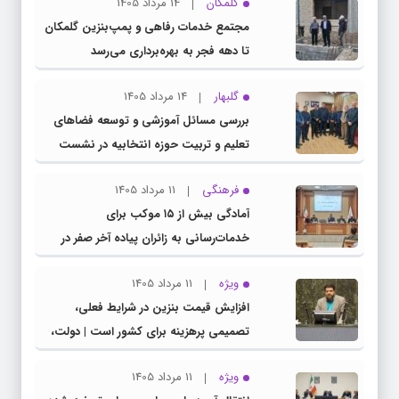
گلمکان
14 مرداد 1405
مجتمع خدمات رفاهی و پمپ‌بنزین گلمکان
تا دهه فجر به بهره‌برداری می‌رسد
گلبهار
14 مرداد 1405
بررسی مسائل آموزشی و توسعه فضاهای
تعلیم و تربیت حوزه انتخابیه در نشست
مشترک عضو کمیسیون آموزش مجلس با
فرهنگی
11 مرداد 1405
مدیرکل آموزش و پرورش خراسان رضوی
آمادگی بیش از ۱۵ موکب برای
خدمات‌رسانی به زائران پیاده آخر صفر در
شهرستان چناران
ویژه
11 مرداد 1405
افزایش قیمت بنزین در شرایط فعلی،
تصمیمی پرهزینه برای کشور است | دولت،
قاچاق سوخت و عوامل اصلی ناترازی را
ویژه
11 مرداد 1405
محدود کند، نه سفره مردم