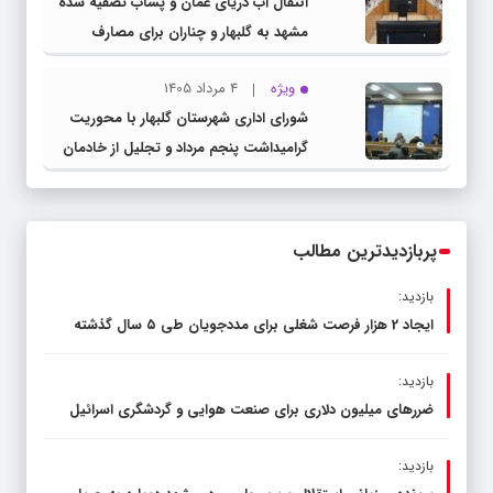
انتقال آب دریای عمان و پساب تصفیه شده
مشهد به گلبهار و چناران برای مصارف
صنعتی و کشاورزی | لزوم تسریع در اجرای
ویژه
4 مرداد 1405
پروژه‌های قطار و آزادراه مشهد- گلبهار-
شورای اداری شهرستان گلبهار با محوریت
چناران
گرامیداشت پنجم مرداد و تجلیل از خادمان
عرصه نماز برگزار شد
پربازدیدترین مطالب
بازدید:
ایجاد 2 هزار فرصت شغلی برای مددجویان طی ۵ سال گذشته
بازدید:
ضررهای میلیون دلاری برای صنعت هوایی و گردشگری اسرائیل
بازدید: