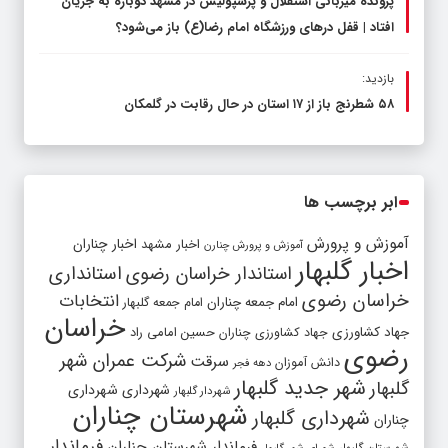
پرونده میزبانی استقلال و پرسپولیس در مشهد دوباره به جریان
افتاد | قفل در‌های ورزشگاه امام رضا(ع) باز می‌شود؟
بازدید:
۵۸ شطرنج‌ باز از ۱۷ استان در حال رقابت در گلمکان
ابر برچسب ها
آموزش و پرورش
اخبار مشهد
اخبار چناران
آموزش و پرورش چنارن
اخبار گلبهار
استاندار خراسان رضوی
استانداری
خراسان رضوی
انتخابات
امام جمعه چناران
امام جمعه گلبهار
خراسان
جهاد کشاورزی
جهاد کشاورزی چناران
حسین امامی راد
رضوی
شرکت عمران شهر
سرقت
دانش آموزان
دهه فجر
شهر جدید گلبهار
گلبهار
شهرداری
شهرداری
شهردار گلبهار
شهرستان چناران
شهرداری گلبهار
چناران
فرماندار
فرماندار شهرستان چناران
شهرستان گلبهار