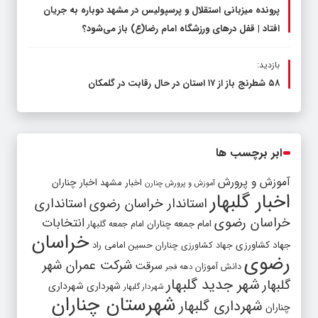
پرونده میزبانی استقلال و پرسپولیس در مشهد دوباره به جریان
افتاد | قفل در‌های ورزشگاه امام رضا(ع) باز می‌شود؟
بازدید:
۵۸ شطرنج‌ باز از ۱۷ استان در حال رقابت در گلمکان
ابر برچسب ها
آموزش و پرورش
اخبار مشهد
اخبار چناران
آموزش و پرورش چنارن
اخبار گلبهار
استاندار خراسان رضوی
استانداری
خراسان رضوی
انتخابات
امام جمعه چناران
امام جمعه گلبهار
خراسان
جهاد کشاورزی
جهاد کشاورزی چناران
حسین امامی راد
رضوی
شرکت عمران شهر
سرقت
دانش آموزان
دهه فجر
شهر جدید گلبهار
گلبهار
شهرداری
شهرداری
شهردار گلبهار
شهرستان چناران
شهرداری گلبهار
چناران