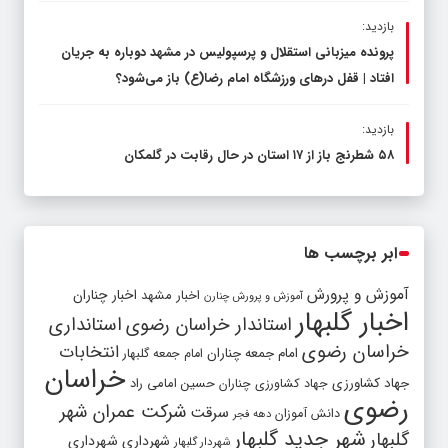
بازدید:
پرونده میزبانی استقلال و پرسپولیس در مشهد دوباره به جریان
افتاد | قفل در‌های ورزشگاه امام رضا(ع) باز می‌شود؟
بازدید:
۵۸ شطرنج‌ باز از ۱۷ استان در حال رقابت در گلمکان
ابر برچسب ها
آموزش و پرورش
اخبار مشهد
اخبار چناران
آموزش و پرورش چنارن
اخبار گلبهار
استاندار خراسان رضوی
استانداری
خراسان رضوی
انتخابات
امام جمعه چناران
امام جمعه گلبهار
خراسان
جهاد کشاورزی
جهاد کشاورزی چناران
حسین امامی راد
رضوی
شرکت عمران شهر
سرقت
دانش آموزان
دهه فجر
شهر جدید گلبهار
گلبهار
شهرداری
شهرداری
شهردار گلبهار