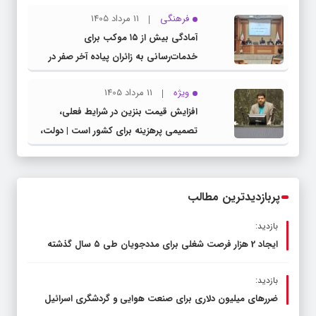
مشترک عضو کمیسیون آموزش مجلس با
فرهنگی
11 مرداد 1405
مدیرکل آموزش و پرورش خراسان رضوی
آمادگی بیش از ۱۵ موکب برای
خدمات‌رسانی به زائران پیاده آخر صفر در
شهرستان چناران
ویژه
11 مرداد 1405
افزایش قیمت بنزین در شرایط فعلی،
تصمیمی پرهزینه برای کشور است | دولت،
قاچاق سوخت و عوامل اصلی ناترازی را
محدود کند، نه سفره مردم
پربازدیدترین مطالب
بازدید:
ایجاد 2 هزار فرصت شغلی برای مددجویان طی ۵ سال گذشته
بازدید:
ضررهای میلیون دلاری برای صنعت هوایی و گردشگری اسرائیل