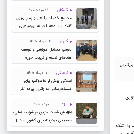
چناران
گلمکان
14 مرداد 1405
مجتمع خدمات رفاهی و پمپ‌بنزین
گلمکان تا دهه فجر به بهره‌برداری
می‌رسد
گلبهار
14 مرداد 1405
بررسی مسائل آموزشی و توسعه
فضاهای تعلیم و تربیت حوزه
بزرگترین
انتخابیه در نشست مشترک عضو
فرهنگی
11 مرداد 1405
کمیسیون آموزش مجلس با مدیرکل
آمادگی بیش از ۱۵ موکب برای
آموزش و پرورش خراسان رضوی
خدمات‌رسانی به زائران پیاده آخر
فوری
صفر در شهرستان چناران
ویژه
11 مرداد 1405
افزایش قیمت بنزین در شرایط فعلی،
تصمیمی پرهزینه برای کشور است |
، با اشک
دولت، قاچاق سوخت و عوامل اصلی
 تعصبی