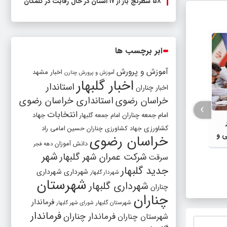
۵۸ شطرنج‌ باز از ۱۷ استان در حال رقابت در گلمکان
ابر برچسب ها
آموزش و پرورش
اخبار مشهد
آموزش و پرورش چنارن
اخبار گلبهار
استاندار
اخبار چناران
خراسان رضوی
استانداری خراسان رضوی
›
انتخابات
امام جمعه چناران
جهاد
امام جمعه گلبهار
کشاورزی
جهاد کشاورزی چناران
حسین امامی راد
ی و
خراسان رضوی
دانش آموزان
دهه فجر
شهر
شرکت عمران شهر گلبهار
سرقت
پیگیری ارتقای درجه فرمانداری گلبهار در
رسیدگی 
جدید گلبهار
شهرداری
شهرداری
شهردار گلبهار
دستور کار استانداری خراسان رضوی قرار
روستای
شهرستان
شهرداری گلبهار
چناران
گرفت
شبکه ب
چناران
فرماندار
قرار گر
شهرستان گلبهار
شورای شهر گلبهار
فرماندار
فرماندار چناران
شهرستان چناران