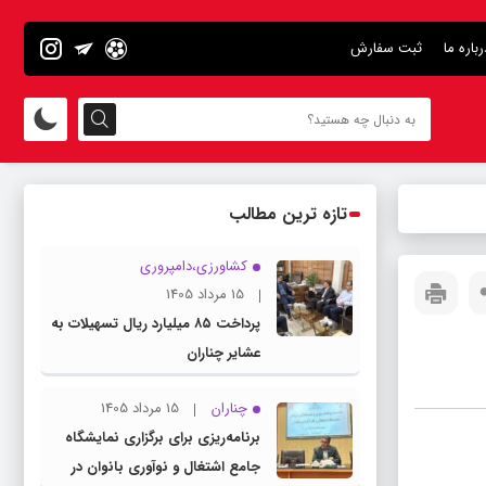
رباره ما
ثبت سفارش
تازه ترین مطالب
کشاورزی،دامپروری
15 مرداد 1405
پرداخت ۸۵ میلیارد ریال تسهیلات به
عشایر چناران
چناران
15 مرداد 1405
برنامه‌ریزی برای برگزاری نمایشگاه
جامع اشتغال و نوآوری بانوان در