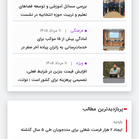
بررسی مسائل آموزشی و توسعه فضاهای
تعلیم و تربیت حوزه انتخابیه در نشست
مشترک عضو کمیسیون آموزش مجلس با
فرهنگی
11 مرداد 1405
مدیرکل آموزش و پرورش خراسان رضوی
آمادگی بیش از ۱۵ موکب برای
خدمات‌رسانی به زائران پیاده آخر صفر در
شهرستان چناران
ویژه
11 مرداد 1405
افزایش قیمت بنزین در شرایط فعلی،
تصمیمی پرهزینه برای کشور است | دولت،
قاچاق سوخت و عوامل اصلی ناترازی را
محدود کند، نه سفره مردم
پربازدیدترین مطالب
بازدید:
ایجاد 2 هزار فرصت شغلی برای مددجویان طی ۵ سال گذشته