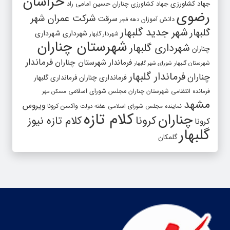
خراسان
جهاد کشاورزی
جهاد کشاورزی چناران
حسین امامی راد
رضوی
شرکت عمران شهر
سرقت
دانش آموزان
دهه فجر
شهر جدید گلبهار
گلبهار
شهرداری
شهرداری
شهردار گلبهار
شهرستان چناران
شهرداری گلبهار
چناران
فرماندار
فرماندار شهرستان چناران
شهرستان گلبهار
شورای شهر گلبهار
فرماندار گلبهار
چناران
فرمانداری چناران
فرمانداری گلبهار
فرمانده انتظامی شهرستان چناران
مجلس شورای اسلامی
مسکن مهر
مشهد
ویروس
واکسن کرونا
نماینده مجلس شورای اسلامی
هفته دولت
کلام تازه
چناران
کرونا
کلام تازه نیوز
کرونا
گلبهار
گلمکان