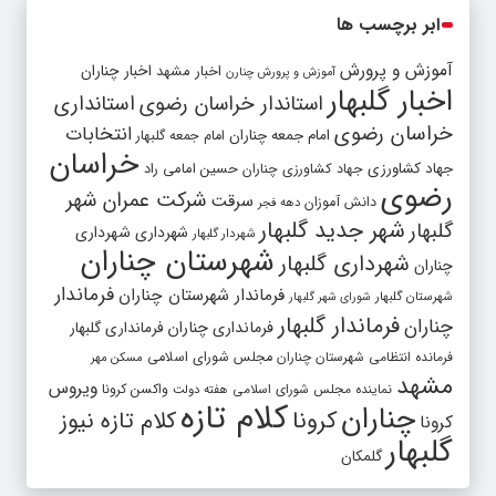
ابر برچسب ها
آموزش و پرورش
اخبار مشهد
اخبار چناران
آموزش و پرورش چنارن
اخبار گلبهار
استاندار خراسان رضوی
استانداری
خراسان رضوی
انتخابات
امام جمعه چناران
امام جمعه گلبهار
خراسان
جهاد کشاورزی
جهاد کشاورزی چناران
حسین امامی راد
رضوی
شرکت عمران شهر
سرقت
دانش آموزان
دهه فجر
شهر جدید گلبهار
گلبهار
شهرداری
شهرداری
شهردار گلبهار
شهرستان چناران
شهرداری گلبهار
چناران
فرماندار
فرماندار شهرستان چناران
شهرستان گلبهار
شورای شهر گلبهار
فرماندار گلبهار
چناران
فرمانداری چناران
فرمانداری گلبهار
فرمانده انتظامی شهرستان چناران
مجلس شورای اسلامی
مسکن مهر
مشهد
ویروس
واکسن کرونا
نماینده مجلس شورای اسلامی
هفته دولت
کلام تازه
چناران
کرونا
کلام تازه نیوز
کرونا
گلبهار
گلمکان