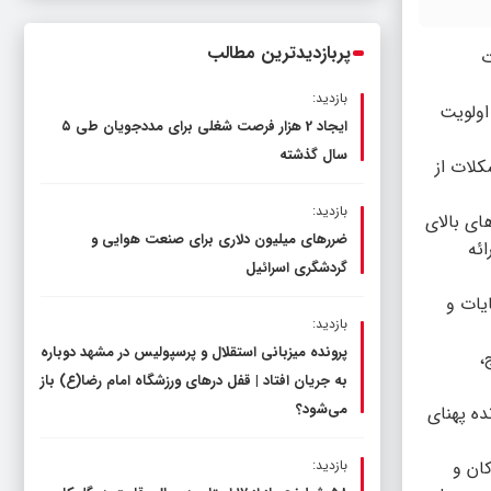
ناترازی را محدود کند، نه سفره مردم
پربازدیدترین مطالب
ت
بازدید:
اولویت
ایجاد 2 هزار فرصت شغلی برای مددجویان طی ۵
سال گذشته
کلات از
بازدید:
 برنامه مصوب، تا پایان سال ۱۴۰۶ تمامی روستاهای بالای
ضررهای میلیون دلاری برای صنعت هوایی و
ائه
گردشگری اسرائیل
ه دریافت شکایات و
بازدید:
پرونده میزبانی استقلال و پرسپولیس در مشهد دوباره
،
به جریان افتاد | قفل در‌های ورزشگاه امام رضا(ع) باز
می‌شود؟
ان گفت: ۵۰ درصد ظرفیت باقی‌مانده پهنای
بازدید:
ان و