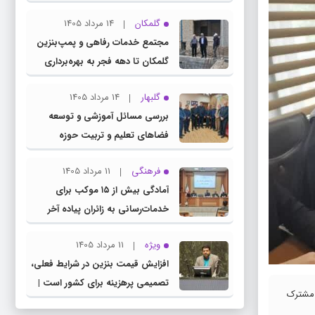
چناران
گلمکان
14 مرداد 1405
مجتمع خدمات رفاهی و پمپ‌بنزین
گلمکان تا دهه فجر به بهره‌برداری
می‌رسد
گلبهار
14 مرداد 1405
بررسی مسائل آموزشی و توسعه
فضاهای تعلیم و تربیت حوزه
انتخابیه در نشست مشترک عضو
فرهنگی
11 مرداد 1405
کمیسیون آموزش مجلس با مدیرکل
آمادگی بیش از ۱۵ موکب برای
آموزش و پرورش خراسان رضوی
خدمات‌رسانی به زائران پیاده آخر
صفر در شهرستان چناران
ویژه
11 مرداد 1405
افزایش قیمت بنزین در شرایط فعلی،
تصمیمی پرهزینه برای کشور است |
 مشترک
دولت، قاچاق سوخت و عوامل اصلی