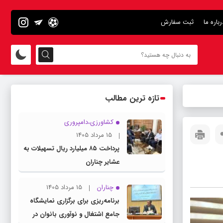
رباره ما
ثبت سفارش
تازه ترین مطالب
کشاورزی،دامپروری
15 مرداد 1405
پرداخت ۸۵ میلیارد ریال تسهیلات به
عشایر چناران
چناران
15 مرداد 1405
برنامه‌ریزی برای برگزاری نمایشگاه
جامع اشتغال و نوآوری بانوان در