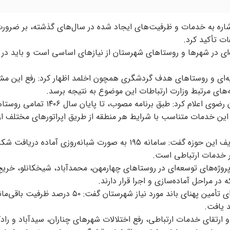
 اشاره به خدمات و ظرفیت‌های ایجاد شده در سال‌های گذشته، بر ضرور
ات تأکید کرد.
‌ای در شهرها و روستاهای شهرستان از نیازهای اساسی است و باید در 
ایه‌ای و روستاهای هدف گردشگری همچون اخلمد اظهار کرد: رفع این مش
ای مرتبط وزارت ارتباطات این موضوع به نتیجه برسد.
در ادامه این نشست، مدیرکل ارتباطات و فناوری اطلاعات خراسان رضوی اعلام کرد: طبق
د و این خدمات متناسب با شرایط هر منطقه از طریق اپراتورهای مختلف ار
مدیرکل تنظیم مقررات رادیویی خراسان رضوی نیز با اشاره به وظایف این حوزه گفت: سامانه ۱۹۵ به صورت شبانه‌روزی آماد
یر خدمات ارتباطی است.
وژه‌های توسعه‌ای در روستاهای چهارمهن، محمدآباد، شیخکانلو، خریج
 در مراحل آماده‌سازی و اجرا قرار دارند.
مدیرکل زیرساخت ارتباطات خراسان رضوی نیز با اعلام آمادگی برای تأمین پهنای باند مورد نیاز شهرست
 یافت.
ارتقای خدمات ارتباطی، رفع اختلالات شهرهای چناران، سیدآباد و رادک