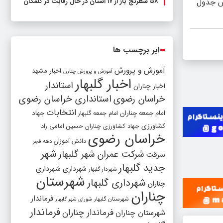
۵۸ شطرنج‌ باز از ۱۷ استان در حال رقابت در گلمکان
اس جدول
ابر برچسب ها
آموزش و پرورش
اخبار مشهد
آموزش و پرورش چنارن
اخبار گلبهار
استاندار
اخبار چناران
خراسان رضوی
استانداری خراسان رضوی
انتخابات
امام جمعه چناران
جهاد
امام جمعه گلبهار
کشاورزی
جهاد کشاورزی چناران
حسین امامی راد
خراسان رضوی
دانش آموزان
دهه فجر
شهر
شرکت عمران شهر گلبهار
سرقت
جدید گلبهار
شهرداری
شهرداری
شهردار گلبهار
شهرستان
شهرداری گلبهار
چناران
چناران
فرماندار
شهرستان گلبهار
شورای شهر گلبهار
فرماندار
فرماندار چناران
شهرستان چناران