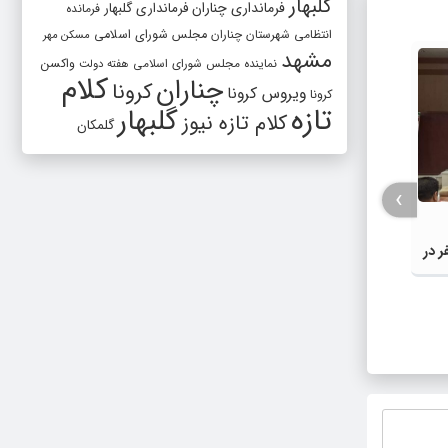
گلبهار
فرمانداری چناران
فرمانداری گلبهار
فرمانده
انتظامی شهرستان چناران
مجلس شورای اسلامی
مسکن مهر
مشهد
واکسن
نماینده مجلس شورای اسلامی
هفته دولت
کلام
چناران
کرونا
ویروس کرونا
کرونا
تازه
گلبهار
کلام تازه نیوز
گلمکان
›
ر در
افزایش قیمت بنزین در شرایط فعلی،
انتقال
تصمیمی پرهزینه برای کشور است |
شده مش
دولت، قاچاق سوخت و عوامل اصلی
مصارف 
ناترازی را محدود کند، نه سفره مردم
در اجرا
گلبهار-