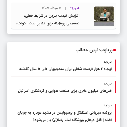
شهرستان چناران
ویژه
11 مرداد 1405
افزایش قیمت بنزین در شرایط فعلی،
تصمیمی پرهزینه برای کشور است | دولت،
قاچاق سوخت و عوامل اصلی ناترازی را
محدود کند، نه سفره مردم
پربازدیدترین مطالب
بازدید:
ایجاد 2 هزار فرصت شغلی برای مددجویان طی ۵ سال گذشته
بازدید:
ضررهای میلیون دلاری برای صنعت هوایی و گردشگری اسرائیل
بازدید:
پرونده میزبانی استقلال و پرسپولیس در مشهد دوباره به جریان
افتاد | قفل در‌های ورزشگاه امام رضا(ع) باز می‌شود؟