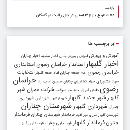
بازدید:
۵۸ شطرنج‌ باز از ۱۷ استان در حال رقابت در گلمکان
ابر برچسب ها
آموزش و پرورش
اخبار مشهد
اخبار چناران
آموزش و پرورش چنارن
اخبار گلبهار
استاندار خراسان رضوی
استانداری
خراسان رضوی
انتخابات
امام جمعه چناران
امام جمعه گلبهار
خراسان
جهاد کشاورزی
جهاد کشاورزی چناران
حسین امامی راد
رضوی
شرکت عمران شهر
سرقت
دانش آموزان
دهه فجر
شهر جدید گلبهار
گلبهار
شهرداری
شهرداری
شهردار گلبهار
شهرستان چناران
شهرداری گلبهار
چناران
فرماندار
فرماندار شهرستان چناران
شهرستان گلبهار
شورای شهر گلبهار
فرماندار گلبهار
چناران
فرمانداری چناران
فرمانداری گلبهار