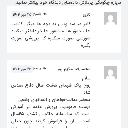
درباره چگونگی پردازش داده‌های دیدگاه خود بیشتر بدانید.
پاسخ
نازی
25 مهر 1404
کادر مدرسه وقتی به بچه ها میگن کثافت
ها ،احمق ها ،بیشعور ها،خرها،فکر میکنید
آموزشی صورت میگیره که پرورشی صورت
بگیره
پاسخ
محمدرضا ملایم پور
26 مهر 1404
سلام
روح پاک شهدای هشت سال دفاع مقدس
شاد
محضر عدالت‌خواهان و انسانهای واقعی
درست فرمودید، پرورش مقدم بر آموزش
است که متاسفانه حاکمین کشور، ۴۵سال
است ، آن را فراموش کردند چون خیلی