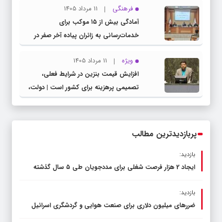
فرهنگی
11 مرداد 1405
مدیرکل آموزش و پرورش خراسان رضوی
آمادگی بیش از ۱۵ موکب برای
خدمات‌رسانی به زائران پیاده آخر صفر در
شهرستان چناران
ویژه
11 مرداد 1405
افزایش قیمت بنزین در شرایط فعلی،
تصمیمی پرهزینه برای کشور است | دولت،
قاچاق سوخت و عوامل اصلی ناترازی را
محدود کند، نه سفره مردم
پربازدیدترین مطالب
بازدید:
ایجاد 2 هزار فرصت شغلی برای مددجویان طی ۵ سال گذشته
بازدید:
ضررهای میلیون دلاری برای صنعت هوایی و گردشگری اسرائیل