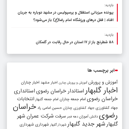
بازدید:
پرونده میزبانی استقلال و پرسپولیس در مشهد دوباره به جریان
افتاد | قفل در‌های ورزشگاه امام رضا(ع) باز می‌شود؟
بازدید:
۵۸ شطرنج‌ باز از ۱۷ استان در حال رقابت در گلمکان
ابر برچسب ها
آموزش و پرورش
اخبار مشهد
اخبار چناران
آموزش و پرورش چنارن
اخبار گلبهار
استاندار خراسان رضوی
استانداری
خراسان رضوی
انتخابات
امام جمعه چناران
امام جمعه گلبهار
خراسان
جهاد کشاورزی
جهاد کشاورزی چناران
حسین امامی راد
رضوی
شرکت عمران شهر
سرقت
دانش آموزان
دهه فجر
شهر جدید گلبهار
گلبهار
شهرداری
شهرداری
شهردار گلبهار