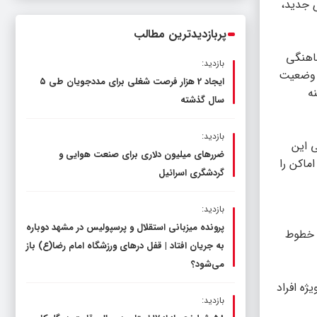
ی جدید،
ناترازی را محدود کند، نه سفره مردم
پربازدیدترین مطالب
ماهنگی
بازدید:
ن وضعیت
ایجاد 2 هزار فرصت شغلی برای مددجویان طی ۵
ه
سال گذشته
بازدید:
ی این
ضررهای میلیون دلاری برای صنعت هوایی و
ماکن را
گردشگری اسرائیل
بازدید:
پرونده میزبانی استقلال و پرسپولیس در مشهد دوباره
، خطوط
به جریان افتاد | قفل در‌های ورزشگاه امام رضا(ع) باز
می‌شود؟
ژه افراد
بازدید: