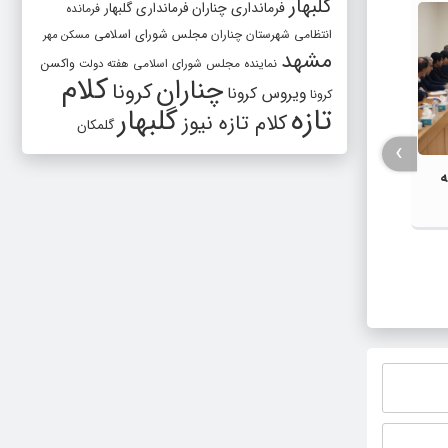
گلبهار
فرمانداری چناران
فرمانداری گلبهار
فرمانده
انتظامی شهرستان چناران
مجلس شورای اسلامی
مسکن مهر
مشهد
واکسن
نماینده مجلس شورای اسلامی
هفته دولت
کلام
چناران
کرونا
ویروس کرونا
کرونا
تازه
گلبهار
کلام تازه نیوز
گلمکان
›
ه
ریع
شهد-
شورای اداری شهرستان گلبهار با محوریت
اجتماع
گرامیداشت پنجم مرداد و تجلیل از
کشور و
خادمان عرصه نماز برگزار شد
ایران 
میان ه