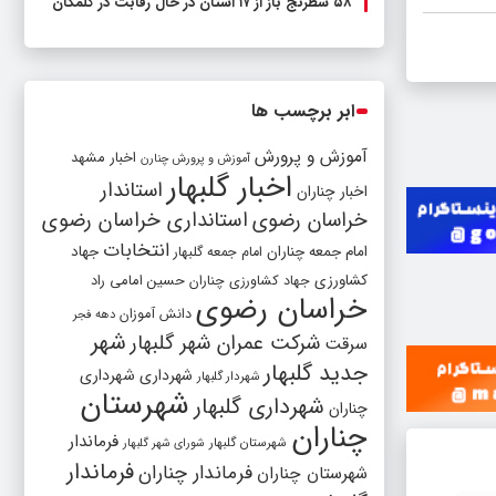
۵۸ شطرنج‌ باز از ۱۷ استان در حال رقابت در گلمکان
ابر برچسب ها
آموزش و پرورش
اخبار مشهد
آموزش و پرورش چنارن
اخبار گلبهار
استاندار
اخبار چناران
خراسان رضوی
استانداری خراسان رضوی
انتخابات
امام جمعه چناران
جهاد
امام جمعه گلبهار
کشاورزی
جهاد کشاورزی چناران
حسین امامی راد
خراسان رضوی
دانش آموزان
دهه فجر
شهر
شرکت عمران شهر گلبهار
سرقت
جدید گلبهار
شهرداری
شهرداری
شهردار گلبهار
شهرستان
شهرداری گلبهار
چناران
چناران
فرماندار
شهرستان گلبهار
شورای شهر گلبهار
فرماندار
فرماندار چناران
شهرستان چناران