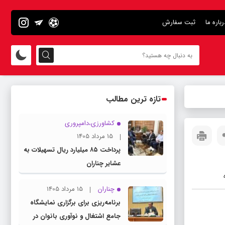
رباره ما
ثبت سفارش
تازه ترین مطالب
کشاورزی،دامپروری
15 مرداد 1405
پرداخت ۸۵ میلیارد ریال تسهیلات به
عشایر چناران
چناران
15 مرداد 1405
برنامه‌ریزی برای برگزاری نمایشگاه
جامع اشتغال و نوآوری بانوان در