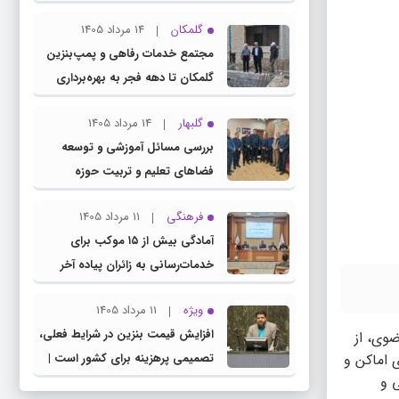
چناران
گلمکان
14 مرداد 1405
مجتمع خدمات رفاهی و پمپ‌بنزین
گلمکان تا دهه فجر به بهره‌برداری
می‌رسد
گلبهار
14 مرداد 1405
بررسی مسائل آموزشی و توسعه
فضاهای تعلیم و تربیت حوزه
انتخابیه در نشست مشترک عضو
فرهنگی
11 مرداد 1405
کمیسیون آموزش مجلس با مدیرکل
آمادگی بیش از ۱۵ موکب برای
آموزش و پرورش خراسان رضوی
خدمات‌رسانی به زائران پیاده آخر
صفر در شهرستان چناران
ویژه
11 مرداد 1405
افزایش قیمت بنزین در شرایط فعلی،
وی، از
 اماکن و
تصمیمی پرهزینه برای کشور است |
 و
دولت، قاچاق سوخت و عوامل اصلی