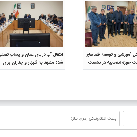
ل آموزشی و توسعه فضاهای
انتقال آب دریای عمان و پساب تصفی
یت حوزه انتخابیه در نشست
شده مشهد به گلبهار و چناران برای
 کمیسیون آموزش مجلس با
مصارف صنعتی و کشاورزی | لزوم تس
زش و پرورش خراسان رضوی
در اجرای پروژه‌های قطار و آزادراه م
گلبهار- چناران