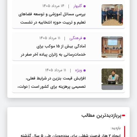
گلبهار
14 مرداد 1405
بررسی مسائل آموزشی و توسعه فضاهای
تعلیم و تربیت حوزه انتخابیه در نشست
مشترک عضو کمیسیون آموزش مجلس با
فرهنگی
11 مرداد 1405
مدیرکل آموزش و پرورش خراسان رضوی
آمادگی بیش از ۱۵ موکب برای
خدمات‌رسانی به زائران پیاده آخر صفر در
شهرستان چناران
ویژه
11 مرداد 1405
افزایش قیمت بنزین در شرایط فعلی،
تصمیمی پرهزینه برای کشور است | دولت،
قاچاق سوخت و عوامل اصلی ناترازی را
محدود کند، نه سفره مردم
پربازدیدترین مطالب
بازدید:
ایجاد 2 هزار فرصت شغلی برای مددجویان طی ۵ سال گذشته