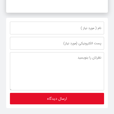
گلبهار- چناران