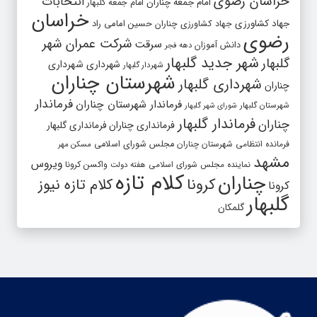
خراسان رضوی
انتخابات
امام جمعه چناران
امام جمعه گلبهار
خراسان
جهاد کشاورزی
جهاد کشاورزی چناران
حسین امامی راد
رضوی
شرکت عمران شهر
سرقت
دانش آموزان
دهه فجر
شهر جدید گلبهار
گلبهار
شهرداری
شهرداری
شهردار گلبهار
شهرستان چناران
شهرداری گلبهار
چناران
فرماندار
فرماندار شهرستان چناران
شهرستان گلبهار
شورای شهر گلبهار
فرماندار گلبهار
چناران
فرمانداری چناران
فرمانداری گلبهار
فرمانده انتظامی شهرستان چناران
مجلس شورای اسلامی
مسکن مهر
مشهد
ویروس
واکسن کرونا
نماینده مجلس شورای اسلامی
هفته دولت
کلام تازه
چناران
کرونا
کلام تازه نیوز
کرونا
گلبهار
گلمکان