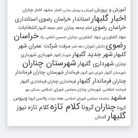
آموزش و پرورش
اخبار مشهد
اخبار چناران
آموزش و پرورش چنارن
اخبار گلبهار
استاندار خراسان رضوی
استانداری
خراسان رضوی
انتخابات
امام جمعه چناران
امام جمعه گلبهار
خراسان
جهاد کشاورزی
جهاد کشاورزی چناران
حسین امامی راد
رضوی
شرکت عمران شهر
سرقت
دانش آموزان
دهه فجر
شهر جدید گلبهار
گلبهار
شهرداری
شهرداری
شهردار گلبهار
شهرستان چناران
شهرداری گلبهار
چناران
فرماندار
فرماندار شهرستان چناران
شهرستان گلبهار
شورای شهر گلبهار
فرماندار گلبهار
چناران
فرمانداری چناران
فرمانداری گلبهار
فرمانده انتظامی شهرستان چناران
مجلس شورای اسلامی
مسکن مهر
مشهد
ویروس
واکسن کرونا
نماینده مجلس شورای اسلامی
هفته دولت
کلام تازه
چناران
کرونا
کلام تازه نیوز
کرونا
گلبهار
گلمکان