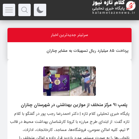
سرتیتر جدیدترین اخبار
پرداخت ۸۵ میلیارد ریال تسهیلات به عشایر چناران
پلمپ ۹۱ مرکز متخلف از موازین بهداشتی در شهرستان چناران
پایگاه خبری تحلیلی کلام تازه | دکتر احمدرضا رجب پور در گفتگو با کلام
تازه گفت: از ابتدای طرح مبارزه با کرونا کارشناسان بهداشت محیط در قالب
۳ تیم، کلیه اماکن عمومی، فروشگاه‌ها، مساجد، کارخانجات، ادارات،
نانوایی‌ها را به صورت مستمر مورد بازدید قرار داده و اماکن متخلف را