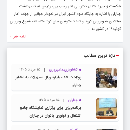
شکست زنجیره انتقال دکترعلی­ اکبر رجب ­پور، رئیس شبکه بهداشت
چناران با اشاره به جایگاه سوم کشور ایران در نمودار جهانی از جهات آمار
مبتلایان به ویروس کرونا و تعداد متوفیان بیان کرد: متاسفانه شیوع ویروس
کوئید۱۹ در کشور به...
ادامه خبر
تازه ترین مطالب
کشاورزی،دامپروری
15 مرداد 1405
پرداخت ۸۵ میلیارد ریال تسهیلات به عشایر
چناران
چناران
15 مرداد 1405
برنامه‌ریزی برای برگزاری نمایشگاه جامع
اشتغال و نوآوری بانوان در چناران