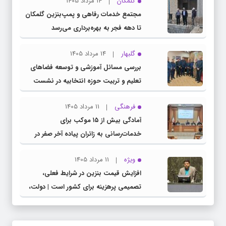
گلمکان
14 مرداد 1405
مجتمع خدمات رفاهی و پمپ‌بنزین گلمکان
تا دهه فجر به بهره‌برداری می‌رسد
گلبهار
14 مرداد 1405
بررسی مسائل آموزشی و توسعه فضاهای
تعلیم و تربیت حوزه انتخابیه در نشست
مشترک عضو کمیسیون آموزش مجلس با
فرهنگی
11 مرداد 1405
مدیرکل آموزش و پرورش خراسان رضوی
آمادگی بیش از ۱۵ موکب برای
خدمات‌رسانی به زائران پیاده آخر صفر در
شهرستان چناران
ویژه
11 مرداد 1405
افزایش قیمت بنزین در شرایط فعلی،
تصمیمی پرهزینه برای کشور است | دولت،
قاچاق سوخت و عوامل اصلی ناترازی را
محدود کند، نه سفره مردم