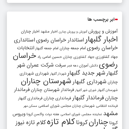
ابر برچسب ها
آموزش و پرورش
اخبار مشهد
اخبار چناران
آموزش و پرورش چنارن
اخبار گلبهار
استاندار خراسان رضوی
استانداری
خراسان رضوی
انتخابات
امام جمعه چناران
امام جمعه گلبهار
خراسان
جهاد کشاورزی
جهاد کشاورزی چناران
حسین امامی راد
رضوی
شرکت عمران شهر
سرقت
دانش آموزان
دهه فجر
شهر جدید گلبهار
گلبهار
شهرداری
شهرداری
شهردار گلبهار
شهرستان چناران
شهرداری گلبهار
چناران
فرماندار
فرماندار شهرستان چناران
شهرستان گلبهار
شورای شهر گلبهار
فرماندار گلبهار
چناران
فرمانداری چناران
فرمانداری گلبهار
فرمانده انتظامی شهرستان چناران
مجلس شورای اسلامی
مسکن مهر
مشهد
ویروس
واکسن کرونا
نماینده مجلس شورای اسلامی
هفته دولت
کلام تازه
چناران
کرونا
کلام تازه نیوز
کرونا