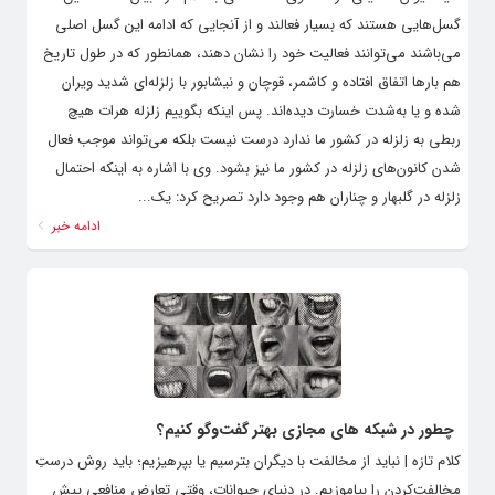
گسل‌هایی هستند که بسیار فعالند و از آنجایی که ادامه این گسل اصلی
می‌باشند می‌توانند فعالیت خود را نشان دهند، همانطور که در طول تاریخ
هم بارها اتفاق افتاده و کاشمر، قوچان و نیشابور با زلزله‌ای شدید ویران
شده و یا به‌شدت خسارت دیده‌اند. پس اینکه بگوییم زلزله هرات هیچ
ربطی به زلزله در کشور ما ندارد درست نیست بلکه می‌تواند موجب فعال
شدن کانون‌های زلزله در کشور ما نیز بشود. وی با اشاره به اینکه احتمال
زلزله در گلبهار و چناران هم وجود دارد تصریح کرد: یک...
ادامه خبر
چطور در شبکه های مجازی بهتر گفت‌وگو کنیم؟
کلام تازه | نباید از مخالفت با دیگران بترسیم یا بپرهیزیم؛ باید روش درستِ
مخالفت‌کردن را بیاموزیم. در دنیای حیوانات، وقتی تعارض منافعی پیش