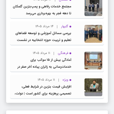
مجتمع خدمات رفاهی و پمپ‌بنزین گلمکان
تا دهه فجر به بهره‌برداری می‌رسد
گلبهار
14 مرداد 1405
بررسی مسائل آموزشی و توسعه فضاهای
تعلیم و تربیت حوزه انتخابیه در نشست
مشترک عضو کمیسیون آموزش مجلس با
فرهنگی
11 مرداد 1405
مدیرکل آموزش و پرورش خراسان رضوی
آمادگی بیش از ۱۵ موکب برای
خدمات‌رسانی به زائران پیاده آخر صفر در
شهرستان چناران
ویژه
11 مرداد 1405
افزایش قیمت بنزین در شرایط فعلی،
تصمیمی پرهزینه برای کشور است | دولت،
قاچاق سوخت و عوامل اصلی ناترازی را
محدود کند، نه سفره مردم