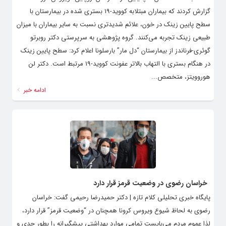
گزارش کردند که بیماران مبتلابه کووید-۱۹ بستری شده در بیمارستان با
سطح پایین زینک در خون، علائم شدیدتری نسبت به سایر بیماران با میزان
طبیعی زینک تجربه می‌کنند. گروه پژوهشی به سرپرستی دکتر روبرتو
گوئری-فرناندز از بیمارستان “دل مار” بارسلونا اعلام کرد: سطح پایین زینک
در هنگام بستری با التهاب بالاتر عفونت کووید-۱۹ مرتبط است. دکتر لن
هوروویتز، متخصص...
ادامه خبر
خراسان رضوی در وضعیت قرمز قرار دارد
پایگاه خبری تحلیلی کلام تازه | دکتر حمیدرضا رحیمی گفت: خراسان
رضوی به لحاظ شیوع ویروس کرونا همچنان در “وضعیت قرمز” قرار دارد،
لذا عموم مردم می‌بایست تمامی موارد بهداشتی پیشگیرانه را بطور جدی و