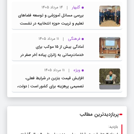
گلبهار
14 مرداد 1405
بررسی مسائل آموزشی و توسعه فضاهای
تعلیم و تربیت حوزه انتخابیه در نشست
مشترک عضو کمیسیون آموزش مجلس با
فرهنگی
11 مرداد 1405
مدیرکل آموزش و پرورش خراسان رضوی
آمادگی بیش از ۱۵ موکب برای
خدمات‌رسانی به زائران پیاده آخر صفر در
شهرستان چناران
ویژه
11 مرداد 1405
افزایش قیمت بنزین در شرایط فعلی،
تصمیمی پرهزینه برای کشور است | دولت،
قاچاق سوخت و عوامل اصلی ناترازی را
محدود کند، نه سفره مردم
پربازدیدترین مطالب
بازدید: