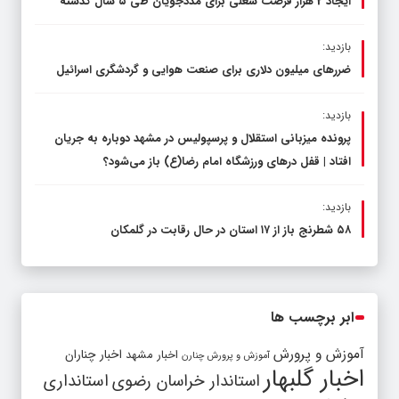
ایجاد 2 هزار فرصت شغلی برای مددجویان طی ۵ سال گذشته
بازدید:
ضررهای میلیون دلاری برای صنعت هوایی و گردشگری اسرائیل
بازدید:
پرونده میزبانی استقلال و پرسپولیس در مشهد دوباره به جریان
افتاد | قفل در‌های ورزشگاه امام رضا(ع) باز می‌شود؟
بازدید:
۵۸ شطرنج‌ باز از ۱۷ استان در حال رقابت در گلمکان
ابر برچسب ها
آموزش و پرورش
اخبار مشهد
اخبار چناران
آموزش و پرورش چنارن
اخبار گلبهار
استاندار خراسان رضوی
استانداری