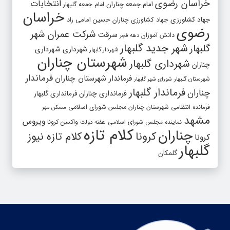
خراسان رضوی
انتخابات
امام جمعه چناران
امام جمعه گلبهار
خراسان
جهاد کشاورزی
جهاد کشاورزی چناران
حسین امامی راد
رضوی
شرکت عمران شهر
سرقت
دانش آموزان
دهه فجر
شهر جدید گلبهار
گلبهار
شهرداری
شهرداری
شهردار گلبهار
شهرستان چناران
شهرداری گلبهار
چناران
فرماندار
فرماندار شهرستان چناران
شهرستان گلبهار
شورای شهر گلبهار
فرماندار گلبهار
چناران
فرمانداری چناران
فرمانداری گلبهار
فرمانده انتظامی شهرستان چناران
مجلس شورای اسلامی
مسکن مهر
مشهد
ویروس
واکسن کرونا
نماینده مجلس شورای اسلامی
هفته دولت
کلام تازه
چناران
کرونا
کلام تازه نیوز
کرونا
گلبهار
گلمکان