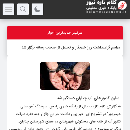
سرتیتر جدیدترین اخبار
مراسم گرامیداشت روز خبرنگار و تجلیل از اصحاب رسانه برگزار شد
سارق کنتورهای آب چناران دستگیر شد
به گزارش کلام تازه به نقل از پايگاه خبری پليس، سرهنگ “قربانعلي
حيدرپور” در تشريح اين خبر بیان داشت: در پي وقوع چند فقره سرقت
كنتور آب از خانه های مسکونی شهروندان در سطح شهرستان چناران،
پیگیری موضوع در دستور کار پلیس قرار گرفت. وی افزود: ماموران تجسس