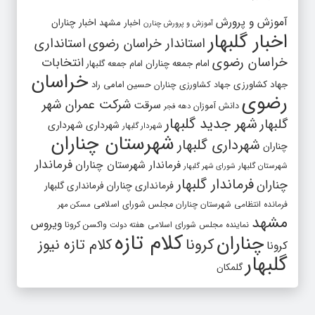
آموزش و پرورش
اخبار مشهد
اخبار چناران
آموزش و پرورش چنارن
اخبار گلبهار
استاندار خراسان رضوی
استانداری
خراسان رضوی
انتخابات
امام جمعه چناران
امام جمعه گلبهار
خراسان
جهاد کشاورزی
جهاد کشاورزی چناران
حسین امامی راد
رضوی
شرکت عمران شهر
سرقت
دانش آموزان
دهه فجر
شهر جدید گلبهار
گلبهار
شهرداری
شهرداری
شهردار گلبهار
شهرستان چناران
شهرداری گلبهار
چناران
فرماندار
فرماندار شهرستان چناران
شهرستان گلبهار
شورای شهر گلبهار
فرماندار گلبهار
چناران
فرمانداری چناران
فرمانداری گلبهار
فرمانده انتظامی شهرستان چناران
مجلس شورای اسلامی
مسکن مهر
مشهد
ویروس
واکسن کرونا
نماینده مجلس شورای اسلامی
هفته دولت
کلام تازه
چناران
کرونا
کلام تازه نیوز
کرونا
گلبهار
گلمکان