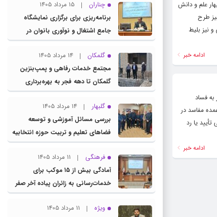
هار علم و دانش
چناران
15 مرداد 1405
یز طرح
برنامه‌ریزی برای برگزاری نمایشگاه
 نیز بلیط
جامع اشتغال و نوآوری بانوان در
چناران
ادامه خبر
گلمکان
14 مرداد 1405
مجتمع خدمات رفاهی و پمپ‌بنزین
گلمکان تا دهه فجر به بهره‌برداری
می‌رسد
به فساد
گلبهار
14 مرداد 1405
عمده مفاسد در
بررسی مسائل آموزشی و توسعه
أیید یا رد
فضاهای تعلیم و تربیت حوزه انتخابیه
در نشست مشترک عضو کمیسیون
ادامه خبر
فرهنگی
11 مرداد 1405
آموزش مجلس با مدیرکل آموزش و
آمادگی بیش از ۱۵ موکب برای
پرورش خراسان رضوی
خدمات‌رسانی به زائران پیاده آخر صفر
در شهرستان چناران
ویژه
11 مرداد 1405