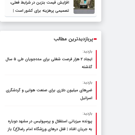
افزایش قیمت بنزین در شرایط فعلی،
تصمیمی پرهزینه برای کشور است |
دولت، قاچاق سوخت و عوامل اصلی
ناترازی را محدود کند، نه سفره مردم
پربازدیدترین مطالب
بازدید:
ایجاد 2 هزار فرصت شغلی برای مددجویان طی ۵ سال
گذشته
بازدید:
ضررهای میلیون دلاری برای صنعت هوایی و گردشگری
اسرائیل
بازدید:
پرونده میزبانی استقلال و پرسپولیس در مشهد دوباره
به جریان افتاد | قفل در‌های ورزشگاه امام رضا(ع) باز