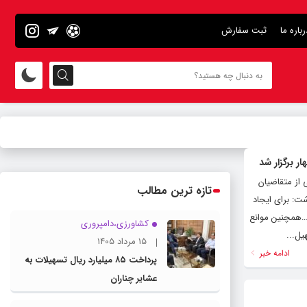
رباره ما
ثبت سفارش
ر برگزار شد
 از متقاضیان
تازه ترین مطالب
ت: برای ایجاد
و…همچنین موانع
کشاورزی،دامپروری
یل...
15 مرداد 1405
ادامه خبر
پرداخت ۸۵ میلیارد ریال تسهیلات به
عشایر چناران