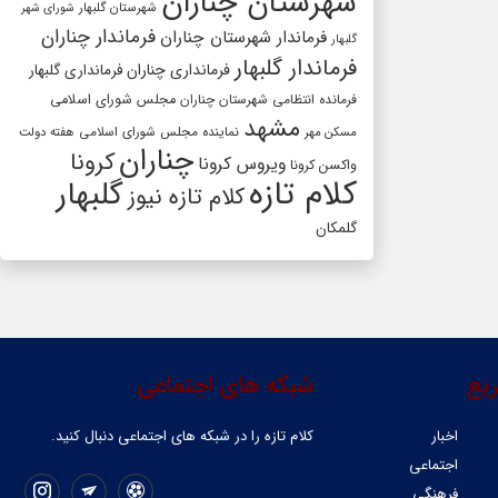
شهرستان چناران
شهرستان گلبهار
شورای شهر
فرماندار چناران
فرماندار شهرستان چناران
گلبهار
فرماندار گلبهار
فرمانداری چناران
فرمانداری گلبهار
فرمانده انتظامی شهرستان چناران
مجلس شورای اسلامی
مشهد
مسکن مهر
نماینده مجلس شورای اسلامی
هفته دولت
چناران
کرونا
ویروس کرونا
واکسن کرونا
کلام تازه
گلبهار
کلام تازه نیوز
گلمکان
یع
شبکه های اجتماعی
اخبار
کلام تازه را در شبکه ‌های اجتماعی دنبال کنید.
اجتماعی
فرهنگی