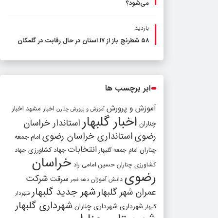
می‌شود؟
بازدید:
۵۸ شطرنج‌ باز از ۱۷ استان در حال رقابت در گلمکان
ابر برچسب ها
آموزش و پرورش
اخبار مشهد
اخبار
آموزش و پرورش چنارن
اخبار گلبهار
استاندار خراسان
چناران
رضوی
استانداری خراسان رضوی
امام جمعه
انتخابات
چناران
جهاد کشاورزی
امام جمعه گلبهار
جهاد
خراسان
کشاورزی چناران
حسین امامی راد
رضوی
شرکت
سرقت
دانش آموزان
دهه فجر
شهر جدید گلبهار
عمران شهر گلبهار
شهردار
شهرداری گلبهار
شهرداری
شهرداری چناران
گلبهار