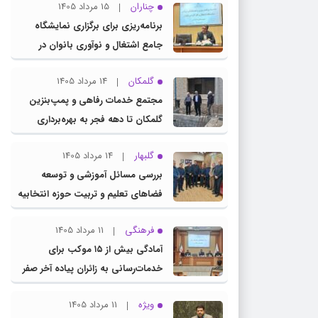
چناران
15 مرداد 1405
برنامه‌ریزی برای برگزاری نمایشگاه
جامع اشتغال و نوآوری بانوان در
چناران
گلمکان
14 مرداد 1405
مجتمع خدمات رفاهی و پمپ‌بنزین
گلمکان تا دهه فجر به بهره‌برداری
می‌رسد
گلبهار
14 مرداد 1405
بررسی مسائل آموزشی و توسعه
فضاهای تعلیم و تربیت حوزه انتخابیه
در نشست مشترک عضو کمیسیون
فرهنگی
11 مرداد 1405
آموزش مجلس با مدیرکل آموزش و
آمادگی بیش از ۱۵ موکب برای
پرورش خراسان رضوی
خدمات‌رسانی به زائران پیاده آخر صفر
در شهرستان چناران
ویژه
11 مرداد 1405