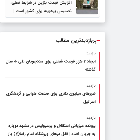
افزایش قیمت بنزین در شرایط فعلی،
تصمیمی پرهزینه برای کشور است |
دولت، قاچاق سوخت و عوامل اصلی
ناترازی را محدود کند، نه سفره مردم
پربازدیدترین مطالب
بازدید:
ایجاد 2 هزار فرصت شغلی برای مددجویان طی ۵ سال
گذشته
بازدید:
ضررهای میلیون دلاری برای صنعت هوایی و گردشگری
اسرائیل
بازدید:
پرونده میزبانی استقلال و پرسپولیس در مشهد دوباره
به جریان افتاد | قفل در‌های ورزشگاه امام رضا(ع) باز