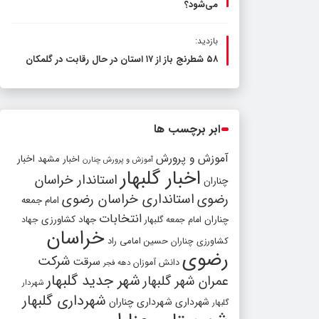
می‌شود؟
بازدید:
۵۸ شطرنج‌ باز از ۱۷ استان در حال رقابت در گلمکان
ابر برچسب ها
آموزش و پرورش
اخبار مشهد
اخبار
آموزش و پرورش چنارن
اخبار گلبهار
استاندار خراسان
چناران
رضوی
استانداری خراسان رضوی
امام جمعه
انتخابات
چناران
جهاد کشاورزی
امام جمعه گلبهار
جهاد
خراسان
کشاورزی چناران
حسین امامی راد
رضوی
شرکت
سرقت
دانش آموزان
دهه فجر
شهر جدید گلبهار
عمران شهر گلبهار
شهردار
شهرداری گلبهار
شهرداری
شهرداری چناران
گلبهار