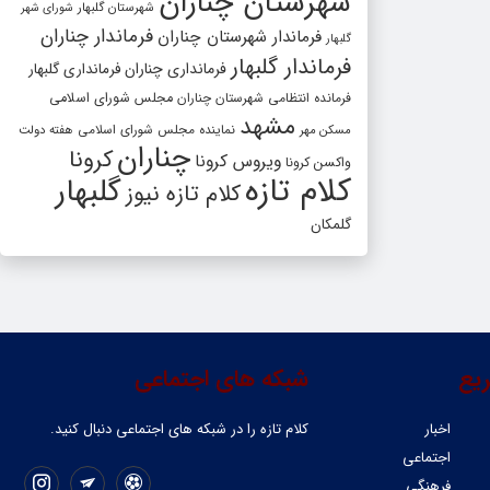
شهرستان چناران
شهرستان گلبهار
شورای شهر
فرماندار چناران
فرماندار شهرستان چناران
گلبهار
فرماندار گلبهار
فرمانداری چناران
فرمانداری گلبهار
فرمانده انتظامی شهرستان چناران
مجلس شورای اسلامی
مشهد
مسکن مهر
نماینده مجلس شورای اسلامی
هفته دولت
چناران
کرونا
ویروس کرونا
واکسن کرونا
کلام تازه
گلبهار
کلام تازه نیوز
گلمکان
یع
شبکه های اجتماعی
اخبار
کلام تازه را در شبکه ‌های اجتماعی دنبال کنید.
اجتماعی
فرهنگی