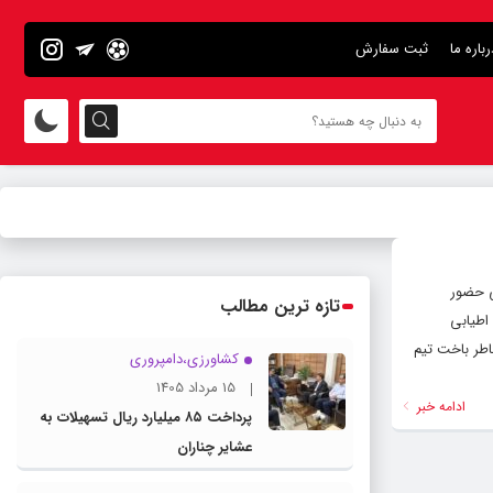
رباره ما
ثبت سفارش
ی حضور
تازه ترین مطالب
اطیابی
اطر باخت تیم
کشاورزی،دامپروری
15 مرداد 1405
ادامه خبر
پرداخت ۸۵ میلیارد ریال تسهیلات به
عشایر چناران