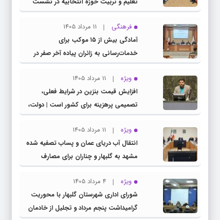
تعلیم و تربیت حوزه انتخابیه در نشست
مشترک عضو کمیسیون آموزش مجلس با
فرهنگی
11 مرداد 1405
مدیرکل آموزش و پرورش خراسان رضوی
آمادگی بیش از ۱۵ موکب برای
خدمات‌رسانی به زائران پیاده آخر صفر در
شهرستان چناران
ویژه
11 مرداد 1405
افزایش قیمت بنزین در شرایط فعلی،
تصمیمی پرهزینه برای کشور است | دولت،
قاچاق سوخت و عوامل اصلی ناترازی را
ویژه
11 مرداد 1405
محدود کند، نه سفره مردم
انتقال آب دریای عمان و پساب تصفیه شده
مشهد به گلبهار و چناران برای مصارف
صنعتی و کشاورزی | لزوم تسریع در اجرای
ویژه
4 مرداد 1405
پروژه‌های قطار و آزادراه مشهد- گلبهار-
شورای اداری شهرستان گلبهار با محوریت
چناران
گرامیداشت پنجم مرداد و تجلیل از خادمان