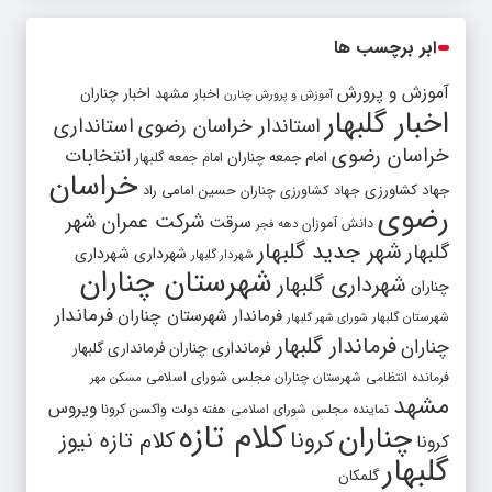
ابر برچسب ها
آموزش و پرورش
اخبار مشهد
اخبار چناران
آموزش و پرورش چنارن
اخبار گلبهار
استاندار خراسان رضوی
استانداری
خراسان رضوی
انتخابات
امام جمعه چناران
امام جمعه گلبهار
خراسان
جهاد کشاورزی
جهاد کشاورزی چناران
حسین امامی راد
رضوی
شرکت عمران شهر
سرقت
دانش آموزان
دهه فجر
شهر جدید گلبهار
گلبهار
شهرداری
شهرداری
شهردار گلبهار
شهرستان چناران
شهرداری گلبهار
چناران
فرماندار
فرماندار شهرستان چناران
شهرستان گلبهار
شورای شهر گلبهار
فرماندار گلبهار
چناران
فرمانداری چناران
فرمانداری گلبهار
فرمانده انتظامی شهرستان چناران
مجلس شورای اسلامی
مسکن مهر
مشهد
ویروس
واکسن کرونا
نماینده مجلس شورای اسلامی
هفته دولت
کلام تازه
چناران
کرونا
کلام تازه نیوز
کرونا
گلبهار
گلمکان