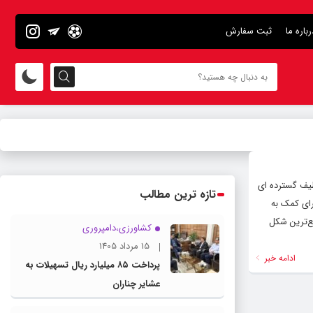
رباره ما
ثبت سفارش
 طیف گسترده ای
تازه ترین مطالب
رای کمک به
ع‌ترین شکل
کشاورزی،دامپروری
15 مرداد 1405
ادامه خبر
پرداخت ۸۵ میلیارد ریال تسهیلات به
عشایر چناران