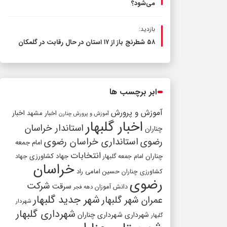
می‌شود؟
بازدید:
۵۸ شطرنج‌ باز از ۱۷ استان در حال رقابت در گلمکان
ابر برچسب ها
آموزش و پرورش
اخبار مشهد
اخبار
آموزش و پرورش چنارن
اخبار گلبهار
استاندار خراسان
چناران
رضوی
استانداری خراسان رضوی
امام جمعه
انتخابات
چناران
جهاد کشاورزی
امام جمعه گلبهار
جهاد
خراسان
کشاورزی چناران
حسین امامی راد
رضوی
شرکت
سرقت
دانش آموزان
دهه فجر
شهر جدید گلبهار
عمران شهر گلبهار
شهردار
شهرداری گلبهار
شهرداری
شهرداری چناران
گلبهار