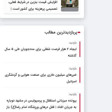
افزایش قیمت بنزین در شرایط فعلی،
تصمیمی پرهزینه برای کشور است |
دولت، قاچاق سوخت و عوامل اصلی
ناترازی را محدود کند، نه سفره مردم
پربازدیدترین مطالب
بازدید:
ایجاد 2 هزار فرصت شغلی برای مددجویان طی ۵ سال
گذشته
بازدید:
ضررهای میلیون دلاری برای صنعت هوایی و گردشگری
اسرائیل
بازدید:
پرونده میزبانی استقلال و پرسپولیس در مشهد دوباره
به جریان افتاد | قفل در‌های ورزشگاه امام رضا(ع) باز