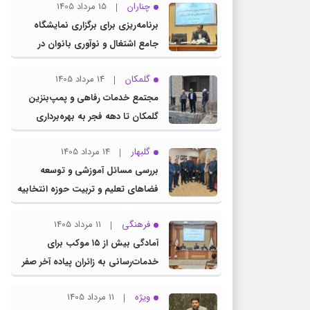
چناران
15 مرداد 1405
برنامه‌ریزی برای برگزاری نمایشگاه
جامع اشتغال و نوآوری بانوان در
چناران
گلمکان
14 مرداد 1405
مجتمع خدمات رفاهی و پمپ‌بنزین
گلمکان تا دهه فجر به بهره‌برداری
می‌رسد
گلبهار
14 مرداد 1405
بررسی مسائل آموزشی و توسعه
فضاهای تعلیم و تربیت حوزه انتخابیه
در نشست مشترک عضو کمیسیون
فرهنگی
11 مرداد 1405
آموزش مجلس با مدیرکل آموزش و
آمادگی بیش از ۱۵ موکب برای
پرورش خراسان رضوی
خدمات‌رسانی به زائران پیاده آخر صفر
در شهرستان چناران
ویژه
11 مرداد 1405