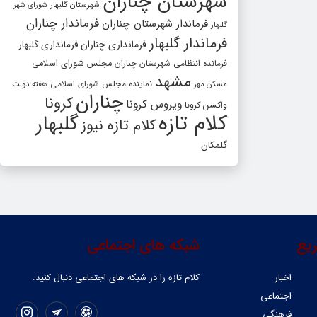
شهرستان چناران
شهرستان گلبهار
شورای شهر
فرماندار چناران
فرماندار شهرستان چناران
گلبهار
فرماندار گلبهار
فرمانداری چناران
فرمانداری گلبهار
فرمانده انتظامی شهرستان چناران
مجلس شورای اسلامی
مشهد
مسکن مهر
نماینده مجلس شورای اسلامی
هفته دولت
چناران
کرونا
ویروس کرونا
واکسن کرونا
کلام تازه
گلبهار
کلام تازه نیوز
گلمکان
یع
شبکه های اجتماعی
اخبار
کلام تازه را در شبکه ‌های اجتماعی دنبال کنید.
اجتماعی
فرهنگی