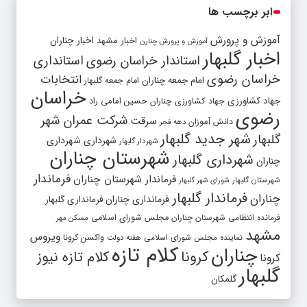
ابر برچسب ها
آموزش و پرورش
اخبار مشهد
اخبار چناران
آموزش و پرورش چنارن
اخبار گلبهار
استاندار خراسان رضوی
استانداری
خراسان رضوی
انتخابات
امام جمعه چناران
امام جمعه گلبهار
خراسان
جهاد کشاورزی
جهاد کشاورزی چناران
حسین امامی راد
رضوی
شرکت عمران شهر
سرقت
دانش آموزان
دهه فجر
شهر جدید گلبهار
گلبهار
شهرداری
شهرداری
شهردار گلبهار
شهرستان چناران
شهرداری گلبهار
چناران
فرماندار
فرماندار شهرستان چناران
شهرستان گلبهار
شورای شهر گلبهار
فرماندار گلبهار
چناران
فرمانداری چناران
فرمانداری گلبهار
فرمانده انتظامی شهرستان چناران
مجلس شورای اسلامی
مسکن مهر
مشهد
ویروس
واکسن کرونا
نماینده مجلس شورای اسلامی
هفته دولت
کلام تازه
چناران
کرونا
کلام تازه نیوز
کرونا
گلبهار
گلمکان