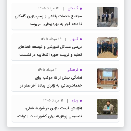
گلمکان
14 مرداد 1405
مجتمع خدمات رفاهی و پمپ‌بنزین گلمکان
تا دهه فجر به بهره‌برداری می‌رسد
گلبهار
14 مرداد 1405
بررسی مسائل آموزشی و توسعه فضاهای
تعلیم و تربیت حوزه انتخابیه در نشست
مشترک عضو کمیسیون آموزش مجلس با
فرهنگی
11 مرداد 1405
مدیرکل آموزش و پرورش خراسان رضوی
آمادگی بیش از ۱۵ موکب برای
خدمات‌رسانی به زائران پیاده آخر صفر در
شهرستان چناران
ویژه
11 مرداد 1405
افزایش قیمت بنزین در شرایط فعلی،
تصمیمی پرهزینه برای کشور است | دولت،
قاچاق سوخت و عوامل اصلی ناترازی را