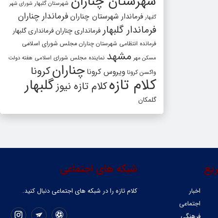
شهرستان چناران
شهرستان گلبهار
شورای شهر
فرماندار چناران
فرماندار شهرستان چناران
گلبهار
فرماندار گلبهار
فرمانداری چناران
فرمانداری گلبهار
فرمانده انتظامی شهرستان چناران
مجلس شورای اسلامی
مشهد
مسکن مهر
نماینده مجلس شورای اسلامی
هفته دولت
چناران
کرونا
ویروس کرونا
واکسن کرونا
کلام تازه
گلبهار
کلام تازه نیوز
گلمکان
یع
شبکه های اجتماعی
اخبار
کلام تازه را در شبکه ‌های اجتماعی دنبال کنید.
اجتماعی
فرهنگی