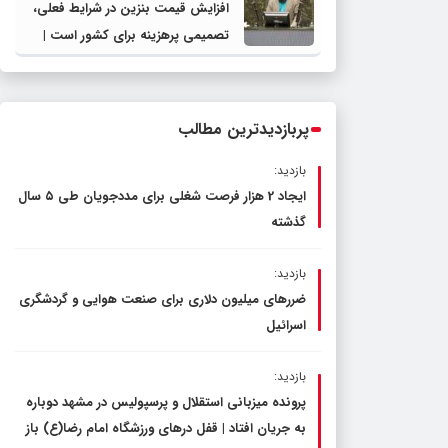
افزایش قیمت بنزین در شرایط فعلی،
تصمیمی پرهزینه برای کشور است |
دولت، قاچاق سوخت و عوامل اصلی
ناترازی را محدود کند، نه سفره مردم
پربازدیدترین مطالب
بازدید:
ایجاد 2 هزار فرصت شغلی برای مددجویان طی ۵ سال
گذشته
بازدید:
ضررهای میلیون دلاری برای صنعت هوایی و گردشگری
اسرائیل
بازدید:
پرونده میزبانی استقلال و پرسپولیس در مشهد دوباره
به جریان افتاد | قفل در‌های ورزشگاه امام رضا(ع) باز