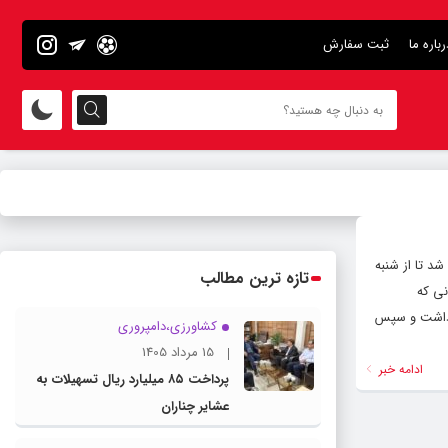
رباره ما
ثبت سفارش
شد تا از شنبه
تازه ترین مطالب
نی که
د داشت و سپس
کشاورزی،دامپروری
15 مرداد 1405
ادامه خبر
پرداخت ۸۵ میلیارد ریال تسهیلات به
عشایر چناران