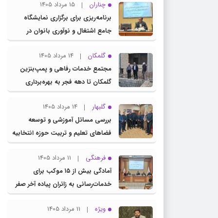
چناران
15 مرداد 1405
برنامه‌ریزی برای برگزاری نمایشگاه
جامع اشتغال و نوآوری بانوان در
چناران
گلمکان
14 مرداد 1405
مجتمع خدمات رفاهی و پمپ‌بنزین
گلمکان تا دهه فجر به بهره‌برداری
می‌رسد
گلبهار
14 مرداد 1405
بررسی مسائل آموزشی و توسعه
فضاهای تعلیم و تربیت حوزه انتخابیه
در نشست مشترک عضو کمیسیون
فرهنگی
11 مرداد 1405
آموزش مجلس با مدیرکل آموزش و
آمادگی بیش از ۱۵ موکب برای
پرورش خراسان رضوی
خدمات‌رسانی به زائران پیاده آخر صفر
در شهرستان چناران
ویژه
11 مرداد 1405