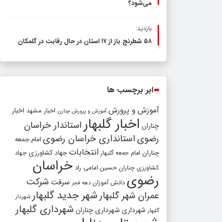
می‌شود؟
بازدید:
۵۸ شطرنج‌ باز از ۱۷ استان در حال رقابت در گلمکان
ابر برچسب ها
آموزش و پرورش
اخبار مشهد
اخبار
آموزش و پرورش چنارن
اخبار گلبهار
استاندار خراسان
چناران
رضوی
استانداری خراسان رضوی
امام جمعه
انتخابات
چناران
جهاد کشاورزی
امام جمعه گلبهار
جهاد
خراسان
کشاورزی چناران
حسین امامی راد
رضوی
شرکت
سرقت
دانش آموزان
دهه فجر
شهر جدید گلبهار
عمران شهر گلبهار
شهردار
شهرداری گلبهار
شهرداری
شهرداری چناران
گلبهار