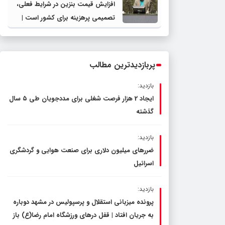
افزایش قیمت بنزین در شرایط فعلی،
تصمیمی پرهزینه برای کشور است |
دولت، قاچاق سوخت و عوامل اصلی
ناترازی را محدود کند، نه سفره مردم
پربازدیدترین مطالب
بازدید:
ایجاد 2 هزار فرصت شغلی برای مددجویان طی ۵ سال
گذشته
بازدید:
ضررهای میلیون دلاری برای صنعت هوایی و گردشگری
اسرائیل
بازدید:
پرونده میزبانی استقلال و پرسپولیس در مشهد دوباره
به جریان افتاد | قفل در‌های ورزشگاه امام رضا(ع) باز