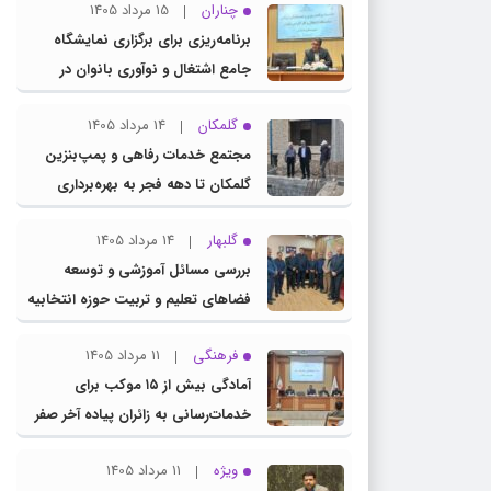
چناران
15 مرداد 1405
برنامه‌ریزی برای برگزاری نمایشگاه
جامع اشتغال و نوآوری بانوان در
چناران
گلمکان
14 مرداد 1405
مجتمع خدمات رفاهی و پمپ‌بنزین
گلمکان تا دهه فجر به بهره‌برداری
می‌رسد
گلبهار
14 مرداد 1405
بررسی مسائل آموزشی و توسعه
فضاهای تعلیم و تربیت حوزه انتخابیه
در نشست مشترک عضو کمیسیون
فرهنگی
11 مرداد 1405
آموزش مجلس با مدیرکل آموزش و
آمادگی بیش از ۱۵ موکب برای
پرورش خراسان رضوی
خدمات‌رسانی به زائران پیاده آخر صفر
در شهرستان چناران
ویژه
11 مرداد 1405