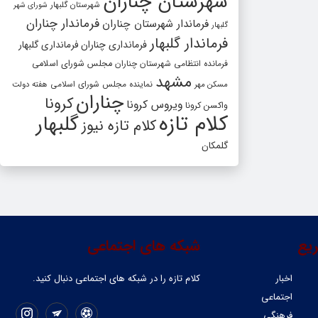
شهرستان چناران
شهرستان گلبهار
شورای شهر
فرماندار چناران
فرماندار شهرستان چناران
گلبهار
فرماندار گلبهار
فرمانداری چناران
فرمانداری گلبهار
فرمانده انتظامی شهرستان چناران
مجلس شورای اسلامی
مشهد
مسکن مهر
نماینده مجلس شورای اسلامی
هفته دولت
چناران
کرونا
ویروس کرونا
واکسن کرونا
کلام تازه
گلبهار
کلام تازه نیوز
گلمکان
یع
شبکه های اجتماعی
اخبار
کلام تازه را در شبکه ‌های اجتماعی دنبال کنید.
اجتماعی
فرهنگی