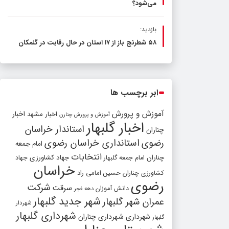
می‌شود؟
بازدید:
۵۸ شطرنج‌ باز از ۱۷ استان در حال رقابت در گلمکان
ابر برچسب ها
آموزش و پرورش
اخبار مشهد
اخبار
آموزش و پرورش چنارن
اخبار گلبهار
استاندار خراسان
چناران
رضوی
استانداری خراسان رضوی
امام جمعه
انتخابات
چناران
جهاد کشاورزی
امام جمعه گلبهار
جهاد
خراسان
کشاورزی چناران
حسین امامی راد
رضوی
شرکت
سرقت
دانش آموزان
دهه فجر
شهر جدید گلبهار
عمران شهر گلبهار
شهردار
شهرداری گلبهار
شهرداری
شهرداری چناران
گلبهار