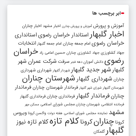
ابر برچسب ها
آموزش و پرورش
اخبار مشهد
اخبار چناران
آموزش و پرورش چنارن
اخبار گلبهار
استاندار خراسان رضوی
استانداری
خراسان رضوی
انتخابات
امام جمعه چناران
امام جمعه گلبهار
خراسان
جهاد کشاورزی
جهاد کشاورزی چناران
حسین امامی راد
رضوی
شرکت عمران شهر
سرقت
دانش آموزان
دهه فجر
شهر جدید گلبهار
گلبهار
شهرداری
شهرداری
شهردار گلبهار
شهرستان چناران
شهرداری گلبهار
چناران
فرماندار
فرماندار شهرستان چناران
شهرستان گلبهار
شورای شهر گلبهار
فرماندار گلبهار
چناران
فرمانداری چناران
فرمانداری گلبهار
فرمانده انتظامی شهرستان چناران
مجلس شورای اسلامی
مسکن مهر
مشهد
ویروس
واکسن کرونا
نماینده مجلس شورای اسلامی
هفته دولت
کلام تازه
چناران
کرونا
کلام تازه نیوز
کرونا
گلبهار
گلمکان