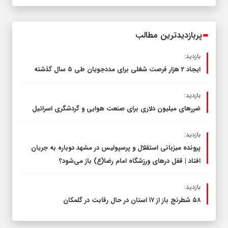
صنعتی و کشاورزی | لزوم تسریع در اجرای
پروژه‌های قطار و آزادراه مشهد- گلبهار-
چناران
پربازدیدترین مطالب
بازدید:
ایجاد 2 هزار فرصت شغلی برای مددجویان طی ۵ سال گذشته
بازدید:
ضررهای میلیون دلاری برای صنعت هوایی و گردشگری اسرائیل
بازدید:
پرونده میزبانی استقلال و پرسپولیس در مشهد دوباره به جریان
افتاد | قفل در‌های ورزشگاه امام رضا(ع) باز می‌شود؟
بازدید:
۵۸ شطرنج‌ باز از ۱۷ استان در حال رقابت در گلمکان