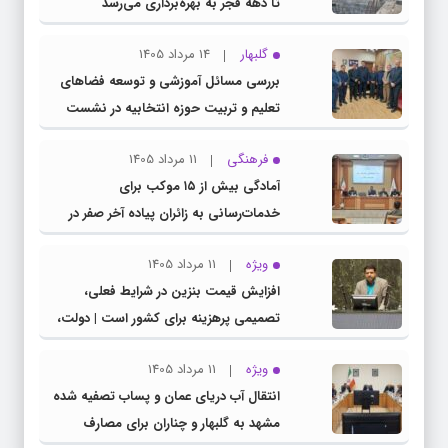
تا دهه فجر به بهره‌برداری می‌رسد
گلبهار
14 مرداد 1405
بررسی مسائل آموزشی و توسعه فضاهای
تعلیم و تربیت حوزه انتخابیه در نشست
مشترک عضو کمیسیون آموزش مجلس با
فرهنگی
11 مرداد 1405
مدیرکل آموزش و پرورش خراسان رضوی
آمادگی بیش از ۱۵ موکب برای
خدمات‌رسانی به زائران پیاده آخر صفر در
شهرستان چناران
ویژه
11 مرداد 1405
افزایش قیمت بنزین در شرایط فعلی،
تصمیمی پرهزینه برای کشور است | دولت،
قاچاق سوخت و عوامل اصلی ناترازی را
ویژه
11 مرداد 1405
محدود کند، نه سفره مردم
انتقال آب دریای عمان و پساب تصفیه شده
مشهد به گلبهار و چناران برای مصارف