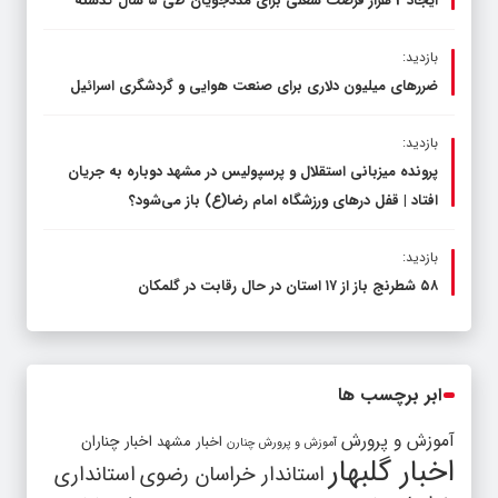
ایجاد 2 هزار فرصت شغلی برای مددجویان طی ۵ سال گذشته
بازدید:
ضررهای میلیون دلاری برای صنعت هوایی و گردشگری اسرائیل
بازدید:
پرونده میزبانی استقلال و پرسپولیس در مشهد دوباره به جریان
افتاد | قفل در‌های ورزشگاه امام رضا(ع) باز می‌شود؟
بازدید:
۵۸ شطرنج‌ باز از ۱۷ استان در حال رقابت در گلمکان
ابر برچسب ها
آموزش و پرورش
اخبار مشهد
اخبار چناران
آموزش و پرورش چنارن
اخبار گلبهار
استاندار خراسان رضوی
استانداری