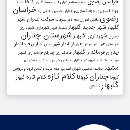
خراسان رضوی
انتخابات
امام جمعه چناران
امام جمعه گلبهار
خراسان
جهاد کشاورزی
جهاد کشاورزی چناران
حسین امامی راد
رضوی
شرکت عمران شهر
سرقت
دانش آموزان
دهه فجر
شهر جدید گلبهار
گلبهار
شهرداری
شهرداری
شهردار گلبهار
شهرستان چناران
شهرداری گلبهار
چناران
فرماندار
فرماندار شهرستان چناران
شهرستان گلبهار
شورای شهر گلبهار
فرماندار گلبهار
چناران
فرمانداری چناران
فرمانداری گلبهار
فرمانده انتظامی شهرستان چناران
مجلس شورای اسلامی
مسکن مهر
مشهد
ویروس
واکسن کرونا
نماینده مجلس شورای اسلامی
هفته دولت
کلام تازه
چناران
کرونا
کلام تازه نیوز
کرونا
گلبهار
گلمکان