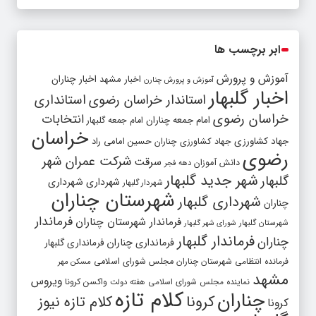
ابر برچسب ها
آموزش و پرورش
اخبار مشهد
اخبار چناران
آموزش و پرورش چنارن
اخبار گلبهار
استاندار خراسان رضوی
استانداری
خراسان رضوی
انتخابات
امام جمعه چناران
امام جمعه گلبهار
خراسان
جهاد کشاورزی
جهاد کشاورزی چناران
حسین امامی راد
رضوی
شرکت عمران شهر
سرقت
دانش آموزان
دهه فجر
شهر جدید گلبهار
گلبهار
شهرداری
شهرداری
شهردار گلبهار
شهرستان چناران
شهرداری گلبهار
چناران
فرماندار
فرماندار شهرستان چناران
شهرستان گلبهار
شورای شهر گلبهار
فرماندار گلبهار
چناران
فرمانداری چناران
فرمانداری گلبهار
فرمانده انتظامی شهرستان چناران
مجلس شورای اسلامی
مسکن مهر
مشهد
ویروس
واکسن کرونا
نماینده مجلس شورای اسلامی
هفته دولت
کلام تازه
چناران
کرونا
کلام تازه نیوز
کرونا