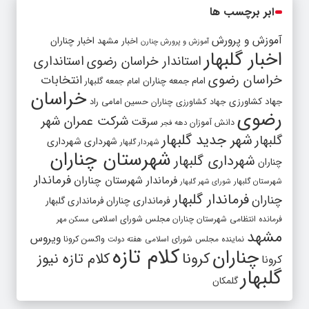
ابر برچسب ها
آموزش و پرورش
اخبار مشهد
اخبار چناران
آموزش و پرورش چنارن
اخبار گلبهار
استاندار خراسان رضوی
استانداری
خراسان رضوی
انتخابات
امام جمعه چناران
امام جمعه گلبهار
خراسان
جهاد کشاورزی
جهاد کشاورزی چناران
حسین امامی راد
رضوی
شرکت عمران شهر
سرقت
دانش آموزان
دهه فجر
شهر جدید گلبهار
گلبهار
شهرداری
شهرداری
شهردار گلبهار
شهرستان چناران
شهرداری گلبهار
چناران
فرماندار
فرماندار شهرستان چناران
شهرستان گلبهار
شورای شهر گلبهار
فرماندار گلبهار
چناران
فرمانداری چناران
فرمانداری گلبهار
فرمانده انتظامی شهرستان چناران
مجلس شورای اسلامی
مسکن مهر
مشهد
ویروس
واکسن کرونا
نماینده مجلس شورای اسلامی
هفته دولت
کلام تازه
چناران
کرونا
کلام تازه نیوز
کرونا
گلبهار
گلمکان