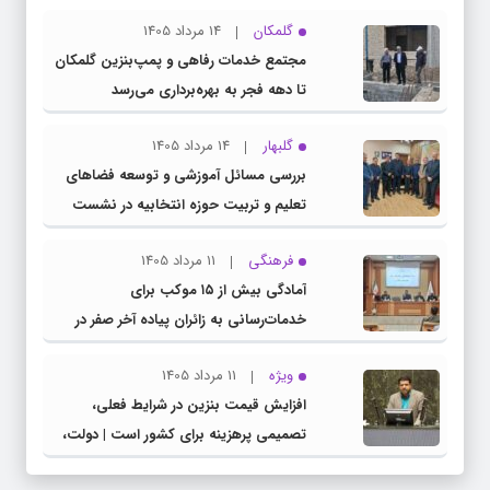
گلمکان
14 مرداد 1405
مجتمع خدمات رفاهی و پمپ‌بنزین گلمکان
تا دهه فجر به بهره‌برداری می‌رسد
گلبهار
14 مرداد 1405
بررسی مسائل آموزشی و توسعه فضاهای
تعلیم و تربیت حوزه انتخابیه در نشست
مشترک عضو کمیسیون آموزش مجلس با
فرهنگی
11 مرداد 1405
مدیرکل آموزش و پرورش خراسان رضوی
آمادگی بیش از ۱۵ موکب برای
خدمات‌رسانی به زائران پیاده آخر صفر در
شهرستان چناران
ویژه
11 مرداد 1405
افزایش قیمت بنزین در شرایط فعلی،
تصمیمی پرهزینه برای کشور است | دولت،
قاچاق سوخت و عوامل اصلی ناترازی را