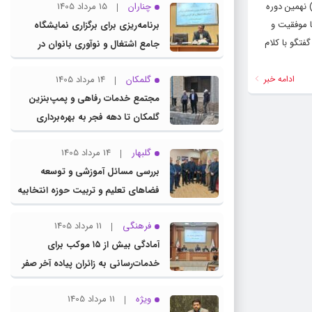
 نهمین دوره
چناران
15 مرداد 1405
ا موفقیت و
برنامه‌ریزی برای برگزاری نمایشگاه
وروزی در گفتگو با کلام
جامع اشتغال و نوآوری بانوان در
چناران
ادامه خبر
گلمکان
14 مرداد 1405
مجتمع خدمات رفاهی و پمپ‌بنزین
گلمکان تا دهه فجر به بهره‌برداری
می‌رسد
گلبهار
14 مرداد 1405
بررسی مسائل آموزشی و توسعه
فضاهای تعلیم و تربیت حوزه انتخابیه
در نشست مشترک عضو کمیسیون
فرهنگی
11 مرداد 1405
آموزش مجلس با مدیرکل آموزش و
آمادگی بیش از ۱۵ موکب برای
پرورش خراسان رضوی
خدمات‌رسانی به زائران پیاده آخر صفر
در شهرستان چناران
ویژه
11 مرداد 1405