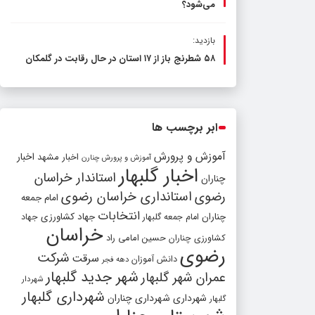
می‌شود؟
بازدید:
۵۸ شطرنج‌ باز از ۱۷ استان در حال رقابت در گلمکان
ابر برچسب ها
آموزش و پرورش
اخبار مشهد
اخبار
آموزش و پرورش چنارن
اخبار گلبهار
استاندار خراسان
چناران
رضوی
استانداری خراسان رضوی
امام جمعه
انتخابات
چناران
جهاد کشاورزی
امام جمعه گلبهار
جهاد
خراسان
کشاورزی چناران
حسین امامی راد
رضوی
شرکت
سرقت
دانش آموزان
دهه فجر
شهر جدید گلبهار
عمران شهر گلبهار
شهردار
شهرداری گلبهار
شهرداری
شهرداری چناران
گلبهار