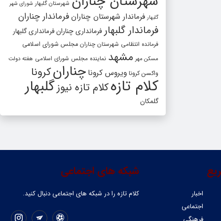
شهرستان چناران
شهرستان گلبهار
شورای شهر
فرماندار چناران
فرماندار شهرستان چناران
گلبهار
فرماندار گلبهار
فرمانداری چناران
فرمانداری گلبهار
فرمانده انتظامی شهرستان چناران
مجلس شورای اسلامی
مشهد
مسکن مهر
نماینده مجلس شورای اسلامی
هفته دولت
چناران
کرونا
ویروس کرونا
واکسن کرونا
کلام تازه
گلبهار
کلام تازه نیوز
گلمکان
یع
شبکه های اجتماعی
اخبار
کلام تازه را در شبکه ‌های اجتماعی دنبال کنید.
اجتماعی
فرهنگی