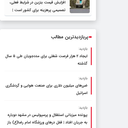
افزایش قیمت بنزین در شرایط فعلی،
تصمیمی پرهزینه برای کشور است |
دولت، قاچاق سوخت و عوامل اصلی
ناترازی را محدود کند، نه سفره مردم
پربازدیدترین مطالب
بازدید:
ایجاد 2 هزار فرصت شغلی برای مددجویان طی ۵ سال
گذشته
بازدید:
ضررهای میلیون دلاری برای صنعت هوایی و گردشگری
اسرائیل
بازدید:
پرونده میزبانی استقلال و پرسپولیس در مشهد دوباره
به جریان افتاد | قفل در‌های ورزشگاه امام رضا(ع) باز