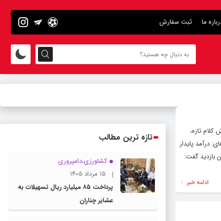
رباره ما
ثبت سفارش
ا نمود. به گزارش کلام تازه،
تازه ترین مطالب
ی: درآمد پایدار
ن بازدید گفت:
کشاورزی،دامپروری
15 مرداد 1405
ادامه خبر
پرداخت ۸۵ میلیارد ریال تسهیلات به
عشایر چناران