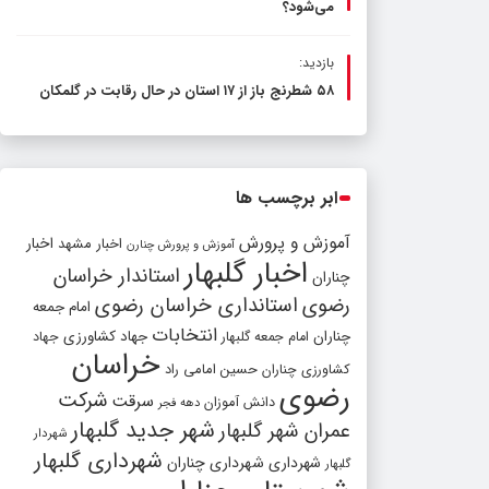
می‌شود؟
بازدید:
۵۸ شطرنج‌ باز از ۱۷ استان در حال رقابت در گلمکان
ابر برچسب ها
آموزش و پرورش
اخبار مشهد
اخبار
آموزش و پرورش چنارن
اخبار گلبهار
استاندار خراسان
چناران
رضوی
استانداری خراسان رضوی
امام جمعه
انتخابات
چناران
جهاد کشاورزی
امام جمعه گلبهار
جهاد
خراسان
کشاورزی چناران
حسین امامی راد
رضوی
شرکت
سرقت
دانش آموزان
دهه فجر
شهر جدید گلبهار
عمران شهر گلبهار
شهردار
شهرداری گلبهار
شهرداری
شهرداری چناران
گلبهار