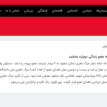
ستان‌ها
سیاسی
اجتماعی
اقتصادی
فرهنگی
ورزشی
تماس با ما
د
دکتر ابراهیم خالقی اظهار کرد: اعضای بدن نوجوان ۱۵ ساله دچار مرگ مغزی ساکن مشهد به ۶ بیمار نیازمند عضو پ
ر هزار و صد و بیست و دومین عمل اهدای عضو از اهدا کننده مرگ مغزی این دانشگاه،
دچار مرگ مغزی “محمد هادی ایمانی‌تبار” که از بخش ICU بیمارستان شهید هاشمی نژاد مشهد معرفی شده بود، پس از تأیید مر
عمل جراحی اهدای عضو قرار گرفت. وی افزود: یک کلیه و پانکراس این مرحوم...