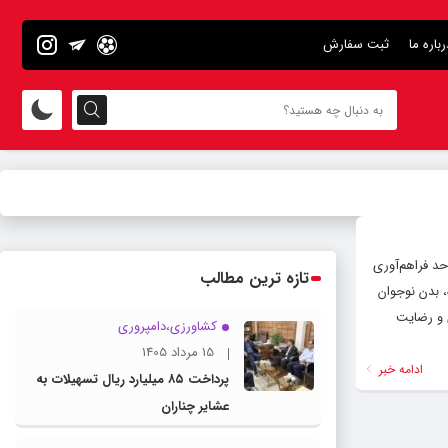
رباره ما
ثبت سفارش
یوند زده شد. مسئول واحد فراهم‌آوری
تازه ترین مطالب
 بدن نوجوان
گ مغزی و رضایت
کشاورزی،دامپروری
15 مرداد 1405
ادامه خبر
پرداخت ۸۵ میلیارد ریال تسهیلات به
عشایر چناران