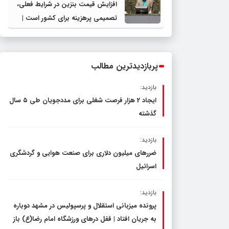
افزایش قیمت بنزین در شرایط فعلی،
تصمیمی پرهزینه برای کشور است |
دولت، قاچاق سوخت و عوامل اصلی
ناترازی را محدود کند، نه سفره مردم
پربازدیدترین مطالب
بازدید:
ایجاد 2 هزار فرصت شغلی برای مددجویان طی ۵ سال
گذشته
بازدید:
ضررهای میلیون دلاری برای صنعت هوایی و گردشگری
اسرائیل
بازدید:
پرونده میزبانی استقلال و پرسپولیس در مشهد دوباره
به جریان افتاد | قفل در‌های ورزشگاه امام رضا(ع) باز