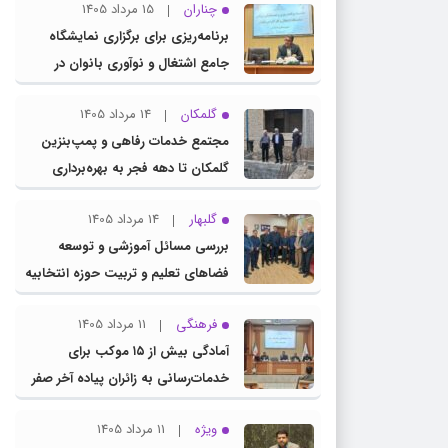
چناران
15 مرداد 1405
برنامه‌ریزی برای برگزاری نمایشگاه
جامع اشتغال و نوآوری بانوان در
چناران
گلمکان
14 مرداد 1405
مجتمع خدمات رفاهی و پمپ‌بنزین
گلمکان تا دهه فجر به بهره‌برداری
می‌رسد
گلبهار
14 مرداد 1405
بررسی مسائل آموزشی و توسعه
فضاهای تعلیم و تربیت حوزه انتخابیه
در نشست مشترک عضو کمیسیون
فرهنگی
11 مرداد 1405
آموزش مجلس با مدیرکل آموزش و
آمادگی بیش از ۱۵ موکب برای
پرورش خراسان رضوی
خدمات‌رسانی به زائران پیاده آخر صفر
در شهرستان چناران
ویژه
11 مرداد 1405