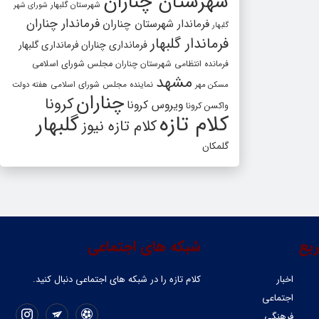
شهرستان چناران
شهرستان گلبهار
شورای شهر
فرماندار چناران
فرماندار شهرستان چناران
گلبهار
فرماندار گلبهار
فرمانداری چناران
فرمانداری گلبهار
فرمانده انتظامی شهرستان چناران
مجلس شورای اسلامی
مشهد
مسکن مهر
نماینده مجلس شورای اسلامی
هفته دولت
چناران
کرونا
ویروس کرونا
واکسن کرونا
کلام تازه
گلبهار
کلام تازه نیوز
گلمکان
یع
شبکه های اجتماعی
اخبار
کلام تازه را در شبکه ‌های اجتماعی دنبال کنید.
اجتماعی
فرهنگی