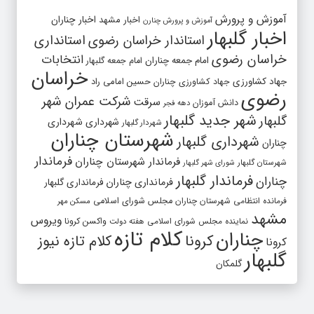
آموزش و پرورش
اخبار مشهد
اخبار چناران
آموزش و پرورش چنارن
اخبار گلبهار
استاندار خراسان رضوی
استانداری
خراسان رضوی
انتخابات
امام جمعه چناران
امام جمعه گلبهار
خراسان
جهاد کشاورزی
جهاد کشاورزی چناران
حسین امامی راد
رضوی
شرکت عمران شهر
سرقت
دانش آموزان
دهه فجر
شهر جدید گلبهار
گلبهار
شهرداری
شهرداری
شهردار گلبهار
شهرستان چناران
شهرداری گلبهار
چناران
فرماندار
فرماندار شهرستان چناران
شهرستان گلبهار
شورای شهر گلبهار
فرماندار گلبهار
چناران
فرمانداری چناران
فرمانداری گلبهار
فرمانده انتظامی شهرستان چناران
مجلس شورای اسلامی
مسکن مهر
مشهد
ویروس
واکسن کرونا
نماینده مجلس شورای اسلامی
هفته دولت
کلام تازه
چناران
کرونا
کلام تازه نیوز
کرونا
گلبهار
گلمکان