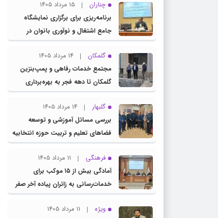
چناران
15 مرداد 1405
برنامه‌ریزی برای برگزاری نمایشگاه
جامع اشتغال و نوآوری بانوان در
چناران
گلمکان
14 مرداد 1405
مجتمع خدمات رفاهی و پمپ‌بنزین
گلمکان تا دهه فجر به بهره‌برداری
می‌رسد
گلبهار
14 مرداد 1405
بررسی مسائل آموزشی و توسعه
فضاهای تعلیم و تربیت حوزه انتخابیه
در نشست مشترک عضو کمیسیون
فرهنگی
11 مرداد 1405
آموزش مجلس با مدیرکل آموزش و
آمادگی بیش از ۱۵ موکب برای
پرورش خراسان رضوی
خدمات‌رسانی به زائران پیاده آخر صفر
در شهرستان چناران
ویژه
11 مرداد 1405