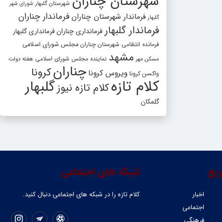
شهرستان چناران
شهرستان گلبهار
شورای شهر
فرماندار چناران
فرماندار شهرستان چناران
گلبهار
فرماندار گلبهار
فرمانداری چناران
فرمانداری گلبهار
فرمانده انتظامی شهرستان چناران
مجلس شورای اسلامی
مشهد
مسکن مهر
نماینده مجلس شورای اسلامی
هفته دولت
چناران
کرونا
ویروس کرونا
واکسن کرونا
کلام تازه
گلبهار
کلام تازه نیوز
گلمکان
یع
شبکه های اجتماعی
اخبار
کلام تازه را در شبکه ‌های اجتماعی دنبال کنید.
اجتماعی
فرهنگی