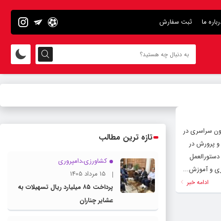
رباره ما
ثبت سفارش
مون سراسری در
تازه ترین مطالب
ش و پرورش در
 دستورالعمل
کشاورزی،دامپروری
زی و آموزش...
15 مرداد 1405
ادامه خبر
پرداخت ۸۵ میلیارد ریال تسهیلات به
عشایر چناران