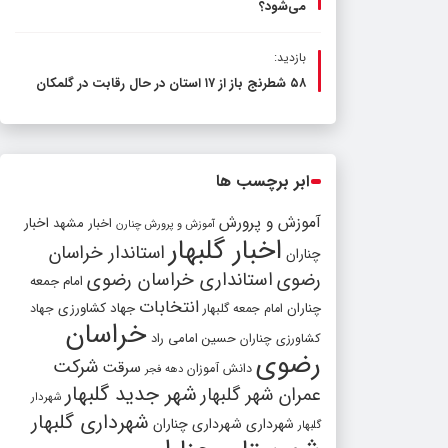
می‌شود؟
بازدید:
۵۸ شطرنج‌ باز از ۱۷ استان در حال رقابت در گلمکان
ابر برچسب ها
آموزش و پرورش
اخبار مشهد
اخبار
آموزش و پرورش چنارن
اخبار گلبهار
استاندار خراسان
چناران
رضوی
استانداری خراسان رضوی
امام جمعه
انتخابات
چناران
جهاد کشاورزی
امام جمعه گلبهار
جهاد
خراسان
کشاورزی چناران
حسین امامی راد
رضوی
شرکت
سرقت
دانش آموزان
دهه فجر
شهر جدید گلبهار
عمران شهر گلبهار
شهردار
شهرداری گلبهار
شهرداری
شهرداری چناران
گلبهار