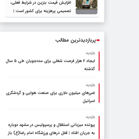
افزایش قیمت بنزین در شرایط فعلی،
تصمیمی پرهزینه برای کشور است |
دولت، قاچاق سوخت و عوامل اصلی
ناترازی را محدود کند، نه سفره مردم
پربازدیدترین مطالب
بازدید:
ایجاد 2 هزار فرصت شغلی برای مددجویان طی ۵ سال
گذشته
بازدید:
ضررهای میلیون دلاری برای صنعت هوایی و گردشگری
اسرائیل
بازدید:
پرونده میزبانی استقلال و پرسپولیس در مشهد دوباره
به جریان افتاد | قفل در‌های ورزشگاه امام رضا(ع) باز