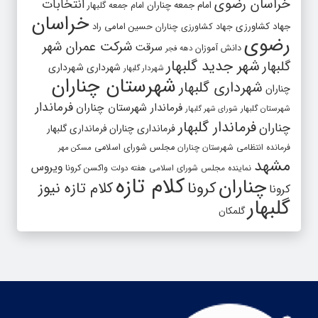
خراسان رضوی
انتخابات
امام جمعه چناران
امام جمعه گلبهار
خراسان
جهاد کشاورزی
جهاد کشاورزی چناران
حسین امامی راد
رضوی
شرکت عمران شهر
سرقت
دانش آموزان
دهه فجر
شهر جدید گلبهار
گلبهار
شهرداری
شهرداری
شهردار گلبهار
شهرستان چناران
شهرداری گلبهار
چناران
فرماندار
فرماندار شهرستان چناران
شهرستان گلبهار
شورای شهر گلبهار
فرماندار گلبهار
چناران
فرمانداری چناران
فرمانداری گلبهار
فرمانده انتظامی شهرستان چناران
مجلس شورای اسلامی
مسکن مهر
مشهد
ویروس
واکسن کرونا
نماینده مجلس شورای اسلامی
هفته دولت
کلام تازه
چناران
کرونا
کلام تازه نیوز
کرونا
گلبهار
گلمکان