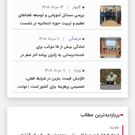
گلبهار
14 مرداد 1405
بررسی مسائل آموزشی و توسعه فضاهای
تعلیم و تربیت حوزه انتخابیه در نشست
مشترک عضو کمیسیون آموزش مجلس با
فرهنگی
11 مرداد 1405
مدیرکل آموزش و پرورش خراسان رضوی
آمادگی بیش از ۱۵ موکب برای
خدمات‌رسانی به زائران پیاده آخر صفر در
شهرستان چناران
ویژه
11 مرداد 1405
افزایش قیمت بنزین در شرایط فعلی،
تصمیمی پرهزینه برای کشور است | دولت،
قاچاق سوخت و عوامل اصلی ناترازی را
محدود کند، نه سفره مردم
پربازدیدترین مطالب
بازدید: