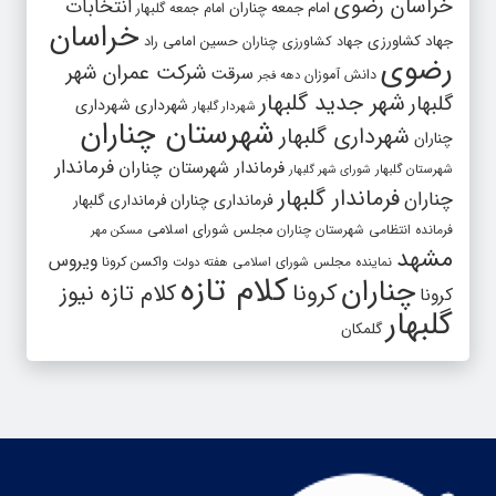
خراسان رضوی
انتخابات
امام جمعه چناران
امام جمعه گلبهار
خراسان
جهاد کشاورزی
جهاد کشاورزی چناران
حسین امامی راد
رضوی
شرکت عمران شهر
سرقت
دانش آموزان
دهه فجر
شهر جدید گلبهار
گلبهار
شهرداری
شهرداری
شهردار گلبهار
شهرستان چناران
شهرداری گلبهار
چناران
فرماندار
فرماندار شهرستان چناران
شهرستان گلبهار
شورای شهر گلبهار
فرماندار گلبهار
چناران
فرمانداری چناران
فرمانداری گلبهار
فرمانده انتظامی شهرستان چناران
مجلس شورای اسلامی
مسکن مهر
مشهد
ویروس
واکسن کرونا
نماینده مجلس شورای اسلامی
هفته دولت
کلام تازه
چناران
کرونا
کلام تازه نیوز
کرونا
گلبهار
گلمکان