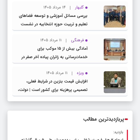
گلبهار
14 مرداد 1405
بررسی مسائل آموزشی و توسعه فضاهای
تعلیم و تربیت حوزه انتخابیه در نشست
مشترک عضو کمیسیون آموزش مجلس با
فرهنگی
11 مرداد 1405
مدیرکل آموزش و پرورش خراسان رضوی
آمادگی بیش از ۱۵ موکب برای
خدمات‌رسانی به زائران پیاده آخر صفر در
شهرستان چناران
ویژه
11 مرداد 1405
افزایش قیمت بنزین در شرایط فعلی،
تصمیمی پرهزینه برای کشور است | دولت،
قاچاق سوخت و عوامل اصلی ناترازی را
محدود کند، نه سفره مردم
پربازدیدترین مطالب
بازدید: