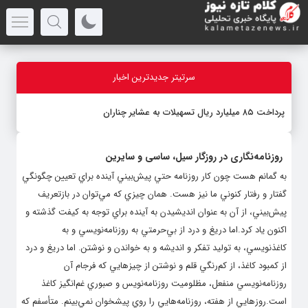
سرتیتر جدیدترین اخبار
پرداخت ۸۵ میلیارد ریال تسهیلات به عشایر چناران
روزنامه‌نگاری در روزگار سيل، ساسی و سایرین
به گمانم هست چون كار روزنامه حتي پيش‌بيني آينده براي تعيين چگونگي
گفتار و رفتار كنوني ما نیز هست. همان چيزي كه مي‌توان در بازتعريف
پيش‌بيني، از آن به عنوان انديشيدن به آينده براي توجه به كيفت گذشته و
اكنون یاد کرد.اما دريغ و درد از بي‌حرمتي به روزنامه‌نويسي و به
كاغذنويسي، به توليد تفكر و انديشه و به خواندن و نوشتن. اما دريغ و درد
از كمبود كاغذ، از كم‌رنگي قلم و نوشتن از چيزهايي كه فرجام آن
روزنامه‌نويسي منفعل، مظلوميت روزنامه‌نويس و صبوري غم‌انگيز كاغذ
است.روزهايي از هفته، روزنامه‌هايي را روي پيشخوان نمي‌بينم. متأسفم كه