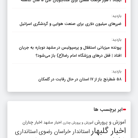
ایجاد 2 هزار فرصت شغلی برای مددجویان طی ۵ سال گذشته
بازدید:
ضررهای میلیون دلاری برای صنعت هوایی و گردشگری اسرائیل
بازدید:
پرونده میزبانی استقلال و پرسپولیس در مشهد دوباره به جریان
افتاد | قفل در‌های ورزشگاه امام رضا(ع) باز می‌شود؟
بازدید:
۵۸ شطرنج‌ باز از ۱۷ استان در حال رقابت در گلمکان
ابر برچسب ها
آموزش و پرورش
اخبار مشهد
اخبار چناران
آموزش و پرورش چنارن
اخبار گلبهار
استاندار خراسان رضوی
استانداری