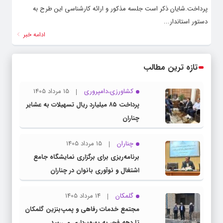
پرداخت.شایان ذکر است جلسه مذکور و ارائه کارشناسی این طرح به
دستور استاندار...
ادامه خبر
تازه ترین مطالب
کشاورزی،دامپروری
15 مرداد 1405
پرداخت ۸۵ میلیارد ریال تسهیلات به عشایر
چناران
چناران
15 مرداد 1405
برنامه‌ریزی برای برگزاری نمایشگاه جامع
اشتغال و نوآوری بانوان در چناران
گلمکان
14 مرداد 1405
مجتمع خدمات رفاهی و پمپ‌بنزین گلمکان
تا دهه فجر به بهره‌برداری می‌رسد