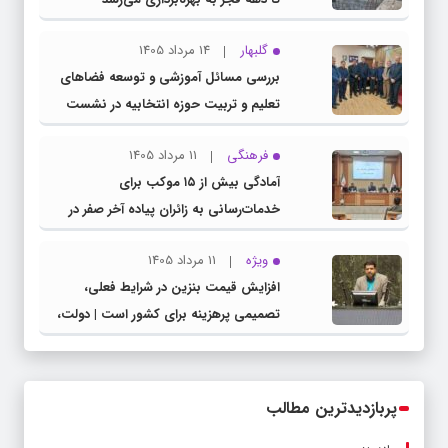
گلبهار
14 مرداد 1405
بررسی مسائل آموزشی و توسعه فضاهای
تعلیم و تربیت حوزه انتخابیه در نشست
مشترک عضو کمیسیون آموزش مجلس با
فرهنگی
11 مرداد 1405
مدیرکل آموزش و پرورش خراسان رضوی
آمادگی بیش از ۱۵ موکب برای
خدمات‌رسانی به زائران پیاده آخر صفر در
شهرستان چناران
ویژه
11 مرداد 1405
افزایش قیمت بنزین در شرایط فعلی،
تصمیمی پرهزینه برای کشور است | دولت،
قاچاق سوخت و عوامل اصلی ناترازی را
محدود کند، نه سفره مردم
پربازدیدترین مطالب