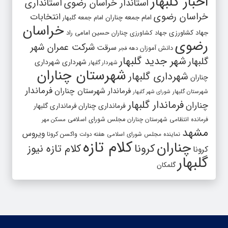
اخبار گلبهار
استاندار خراسان رضوی
استانداری
خراسان رضوی
انتخابات
امام جمعه چناران
امام جمعه گلبهار
خراسان
جهاد کشاورزی
جهاد کشاورزی چناران
حسین امامی راد
رضوی
شرکت عمران شهر
سرقت
دانش آموزان
دهه فجر
شهر جدید گلبهار
گلبهار
شهرداری
شهرداری
شهردار گلبهار
شهرستان چناران
شهرداری گلبهار
چناران
فرماندار
فرماندار شهرستان چناران
شهرستان گلبهار
شورای شهر گلبهار
فرماندار گلبهار
چناران
فرمانداری چناران
فرمانداری گلبهار
فرمانده انتظامی شهرستان چناران
مجلس شورای اسلامی
مسکن مهر
مشهد
ویروس
واکسن کرونا
نماینده مجلس شورای اسلامی
هفته دولت
کلام تازه
چناران
کرونا
کلام تازه نیوز
کرونا
گلبهار
گلمکان