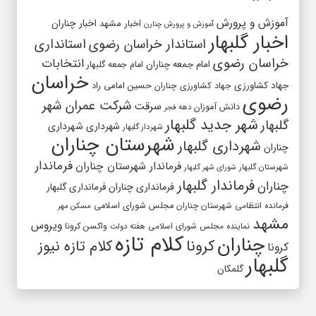
آموزش و پرورش
اخبار مشهد
اخبار چناران
آموزش و پرورش چنارن
اخبار گلبهار
استاندار خراسان رضوی
استانداری
خراسان رضوی
انتخابات
امام جمعه چناران
امام جمعه گلبهار
خراسان
جهاد کشاورزی
جهاد کشاورزی چناران
حسین امامی راد
رضوی
شرکت عمران شهر
سرقت
دانش آموزان
دهه فجر
شهر جدید گلبهار
گلبهار
شهرداری
شهرداری
شهردار گلبهار
شهرستان چناران
شهرداری گلبهار
چناران
فرماندار
فرماندار شهرستان چناران
شهرستان گلبهار
شورای شهر گلبهار
فرماندار گلبهار
چناران
فرمانداری چناران
فرمانداری گلبهار
فرمانده انتظامی شهرستان چناران
مجلس شورای اسلامی
مسکن مهر
مشهد
ویروس
واکسن کرونا
نماینده مجلس شورای اسلامی
هفته دولت
کلام تازه
چناران
کرونا
کلام تازه نیوز
کرونا
گلبهار
گلمکان