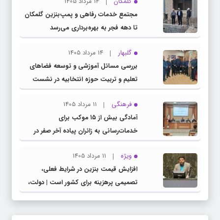
گلمکان
14 مرداد 1405
مجتمع خدمات رفاهی و پمپ‌بنزین گلمکان
تا دهه فجر به بهره‌برداری می‌رسد
گلبهار
14 مرداد 1405
بررسی مسائل آموزشی و توسعه فضاهای
تعلیم و تربیت حوزه انتخابیه در نشست
مشترک عضو کمیسیون آموزش مجلس با
فرهنگی
11 مرداد 1405
مدیرکل آموزش و پرورش خراسان رضوی
آمادگی بیش از ۱۵ موکب برای
خدمات‌رسانی به زائران پیاده آخر صفر در
شهرستان چناران
ویژه
11 مرداد 1405
افزایش قیمت بنزین در شرایط فعلی،
تصمیمی پرهزینه برای کشور است | دولت،
قاچاق سوخت و عوامل اصلی ناترازی را
محدود کند، نه سفره مردم