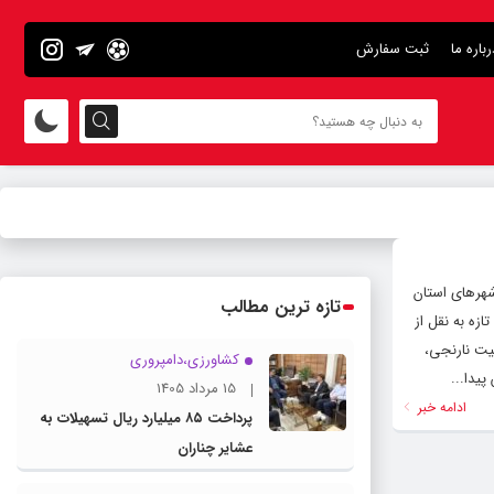
رباره ما
ثبت سفارش
شهرهای استان
تازه ترین مطالب
زه به نقل از
یت نارنجی،
کشاورزی،دامپروری
15 مرداد 1405
ادامه خبر
پرداخت ۸۵ میلیارد ریال تسهیلات به
عشایر چناران