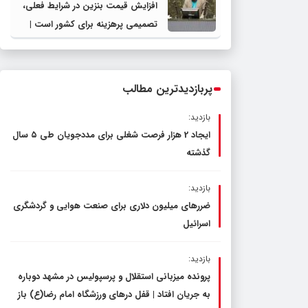
افزایش قیمت بنزین در شرایط فعلی،
تصمیمی پرهزینه برای کشور است |
دولت، قاچاق سوخت و عوامل اصلی
ناترازی را محدود کند، نه سفره مردم
پربازدیدترین مطالب
بازدید:
ایجاد 2 هزار فرصت شغلی برای مددجویان طی ۵ سال
گذشته
بازدید:
ضررهای میلیون دلاری برای صنعت هوایی و گردشگری
اسرائیل
بازدید:
پرونده میزبانی استقلال و پرسپولیس در مشهد دوباره
به جریان افتاد | قفل در‌های ورزشگاه امام رضا(ع) باز