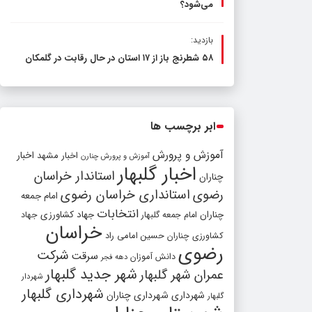
می‌شود؟
بازدید:
۵۸ شطرنج‌ باز از ۱۷ استان در حال رقابت در گلمکان
ابر برچسب ها
آموزش و پرورش
اخبار مشهد
اخبار
آموزش و پرورش چنارن
اخبار گلبهار
استاندار خراسان
چناران
رضوی
استانداری خراسان رضوی
امام جمعه
انتخابات
چناران
جهاد کشاورزی
امام جمعه گلبهار
جهاد
خراسان
کشاورزی چناران
حسین امامی راد
رضوی
شرکت
سرقت
دانش آموزان
دهه فجر
شهر جدید گلبهار
عمران شهر گلبهار
شهردار
شهرداری گلبهار
شهرداری
شهرداری چناران
گلبهار