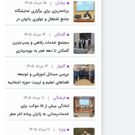
چناران
15 مرداد 1405
برنامه‌ریزی برای برگزاری نمایشگاه
جامع اشتغال و نوآوری بانوان در
چناران
گلمکان
14 مرداد 1405
مجتمع خدمات رفاهی و پمپ‌بنزین
گلمکان تا دهه فجر به بهره‌برداری
می‌رسد
گلبهار
14 مرداد 1405
بررسی مسائل آموزشی و توسعه
فضاهای تعلیم و تربیت حوزه انتخابیه
در نشست مشترک عضو کمیسیون
فرهنگی
11 مرداد 1405
آموزش مجلس با مدیرکل آموزش و
آمادگی بیش از ۱۵ موکب برای
پرورش خراسان رضوی
خدمات‌رسانی به زائران پیاده آخر صفر
در شهرستان چناران
ویژه
11 مرداد 1405