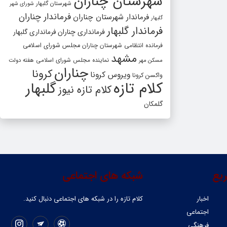
شهرستان چناران
شهرستان گلبهار
شورای شهر
فرماندار چناران
فرماندار شهرستان چناران
گلبهار
فرماندار گلبهار
فرمانداری چناران
فرمانداری گلبهار
فرمانده انتظامی شهرستان چناران
مجلس شورای اسلامی
مشهد
مسکن مهر
نماینده مجلس شورای اسلامی
هفته دولت
چناران
کرونا
ویروس کرونا
واکسن کرونا
کلام تازه
گلبهار
کلام تازه نیوز
گلمکان
یع
شبکه های اجتماعی
اخبار
کلام تازه را در شبکه ‌های اجتماعی دنبال کنید.
اجتماعی
فرهنگی