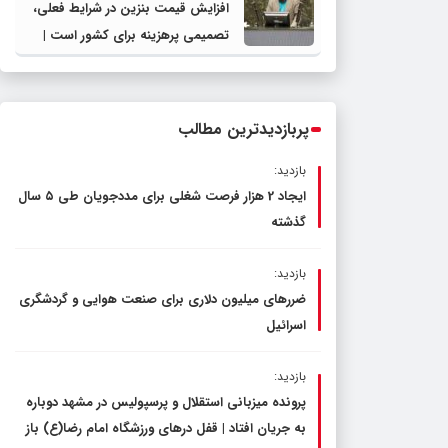
افزایش قیمت بنزین در شرایط فعلی،
تصمیمی پرهزینه برای کشور است |
دولت، قاچاق سوخت و عوامل اصلی
ناترازی را محدود کند، نه سفره مردم
پربازدیدترین مطالب
بازدید:
ایجاد 2 هزار فرصت شغلی برای مددجویان طی ۵ سال
گذشته
بازدید:
ضررهای میلیون دلاری برای صنعت هوایی و گردشگری
اسرائیل
بازدید:
پرونده میزبانی استقلال و پرسپولیس در مشهد دوباره
به جریان افتاد | قفل در‌های ورزشگاه امام رضا(ع) باز