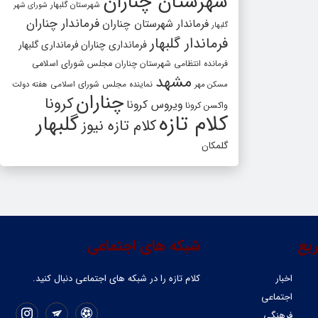
شهرستان چناران
شهرستان گلبهار
شورای شهر
فرماندار چناران
فرماندار شهرستان چناران
گلبهار
فرماندار گلبهار
فرمانداری چناران
فرمانداری گلبهار
فرمانده انتظامی شهرستان چناران
مجلس شورای اسلامی
مشهد
مسکن مهر
نماینده مجلس شورای اسلامی
هفته دولت
چناران
کرونا
ویروس کرونا
واکسن کرونا
کلام تازه
گلبهار
کلام تازه نیوز
گلمکان
یع
شبکه های اجتماعی
اخبار
کلام تازه را در شبکه ‌های اجتماعی دنبال کنید.
اجتماعی
فرهنگی