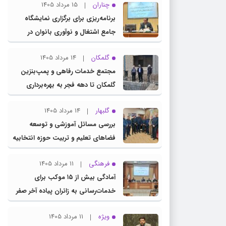
چناران
15 مرداد 1405
برنامه‌ریزی برای برگزاری نمایشگاه
جامع اشتغال و نوآوری بانوان در
چناران
گلمکان
14 مرداد 1405
مجتمع خدمات رفاهی و پمپ‌بنزین
گلمکان تا دهه فجر به بهره‌برداری
می‌رسد
گلبهار
14 مرداد 1405
بررسی مسائل آموزشی و توسعه
فضاهای تعلیم و تربیت حوزه انتخابیه
در نشست مشترک عضو کمیسیون
فرهنگی
11 مرداد 1405
آموزش مجلس با مدیرکل آموزش و
آمادگی بیش از ۱۵ موکب برای
پرورش خراسان رضوی
خدمات‌رسانی به زائران پیاده آخر صفر
در شهرستان چناران
ویژه
11 مرداد 1405