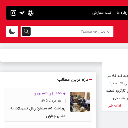
رباره ما
ثبت سفارش
 قلم کالا در
تازه ترین مطالب
 اشاره کرد.
ارگروه تنظیم
کشاورزی،دامپروری
 اقتصادی...
15 مرداد 1405
ادامه خبر
پرداخت ۸۵ میلیارد ریال تسهیلات به
عشایر چناران