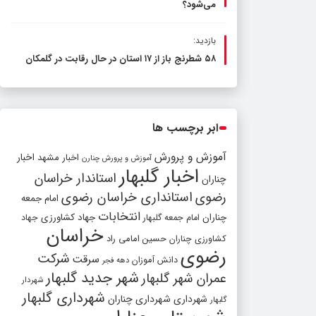
می‌شود؟
بازدید:
۵۸ شطرنج‌ باز از ۱۷ استان در حال رقابت در گلمکان
ابر برچسب ها
آموزش و پرورش
اخبار مشهد
اخبار
آموزش و پرورش چنارن
اخبار گلبهار
استاندار خراسان
چناران
رضوی
استانداری خراسان رضوی
امام جمعه
انتخابات
چناران
جهاد کشاورزی
امام جمعه گلبهار
جهاد
خراسان
کشاورزی چناران
حسین امامی راد
رضوی
شرکت
سرقت
دانش آموزان
دهه فجر
شهر جدید گلبهار
عمران شهر گلبهار
شهردار
شهرداری گلبهار
شهرداری
شهرداری چناران
گلبهار