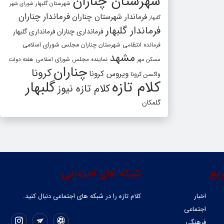
شهرستان چناران
شهرستان گلبهار
شورای شهر
فرماندار چناران
فرماندار شهرستان چناران
گلبهار
فرماندار گلبهار
فرمانداری چناران
فرمانداری گلبهار
فرمانده انتظامی شهرستان چناران
مجلس شورای اسلامی
مشهد
مسکن مهر
نماینده مجلس شورای اسلامی
هفته دولت
چناران
کرونا
ویروس کرونا
واکسن کرونا
کلام تازه
گلبهار
کلام تازه نیوز
گلمکان
یع
شبکه های اجتماعی
اخبار
کلام تازه را در شبکه ‌های اجتماعی دنبال کنید.
اجتماعی
فرهنگی