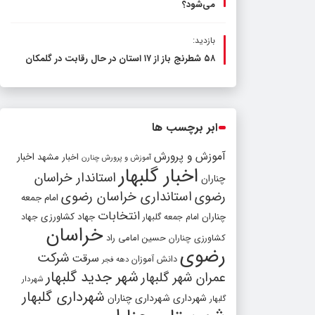
می‌شود؟
بازدید:
۵۸ شطرنج‌ باز از ۱۷ استان در حال رقابت در گلمکان
ابر برچسب ها
آموزش و پرورش
اخبار مشهد
اخبار
آموزش و پرورش چنارن
اخبار گلبهار
استاندار خراسان
چناران
رضوی
استانداری خراسان رضوی
امام جمعه
انتخابات
چناران
جهاد کشاورزی
امام جمعه گلبهار
جهاد
خراسان
کشاورزی چناران
حسین امامی راد
رضوی
شرکت
سرقت
دانش آموزان
دهه فجر
شهر جدید گلبهار
عمران شهر گلبهار
شهردار
شهرداری گلبهار
شهرداری
شهرداری چناران
گلبهار