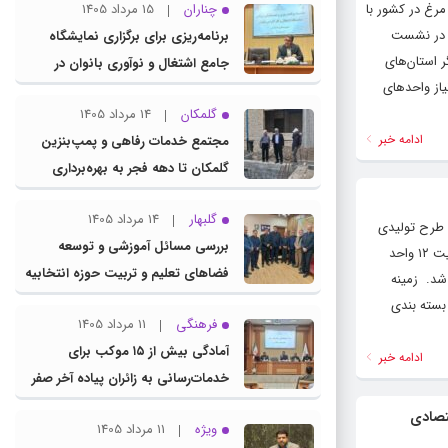
رغ در کشور با
چناران
15 مرداد 1405
فی در نشست
برنامه‌ریزی برای برگزاری نمایشگاه
ر استان‌های
جامع اشتغال و نوآوری بانوان در
درصدی نهاده یارانه‌ای مورد نیاز واحدهای
چناران
گلمکان
14 مرداد 1405
ادامه خبر
مجتمع خدمات رفاهی و پمپ‌بنزین
گلمکان تا دهه فجر به بهره‌برداری
می‌رسد
گلبهار
14 مرداد 1405
پایگاه خبری تحلیلی کلام تازه | معاون هماهنگی امور اقتصادی استانداری خراسان رضوی در نشست این کارگروه گفت: در این نشست ۳۰ طرح تولیدی
بررسی مسائل آموزشی و توسعه
در شهرستان‌های جوین، تربت حیدریه، جغتای، فریمان، طرقبه – شاندیز، تایباد، چناران، گلبهار و نیشابور مورد بررسی قرار گرفت که با فعالیت ۱۲ واحد
فضاهای تعلیم و تربیت حوزه انتخابیه
شد. زمینه
در نشست مشترک عضو کمیسیون
 بسته بندی
فرهنگی
11 مرداد 1405
آموزش مجلس با مدیرکل آموزش و
آمادگی بیش از ۱۵ موکب برای
پرورش خراسان رضوی
ادامه خبر
خدمات‌رسانی به زائران پیاده آخر صفر
در شهرستان چناران
تصادی
ویژه
11 مرداد 1405