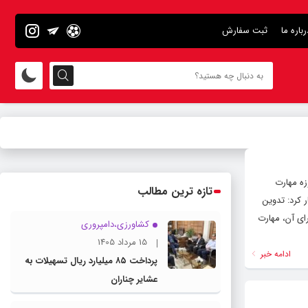
رباره ما
ثبت سفارش
زه مهارت
تازه ترین مطالب
 کرد: تدوین
ای آن، مهارت
کشاورزی،دامپروری
15 مرداد 1405
ادامه خبر
پرداخت ۸۵ میلیارد ریال تسهیلات به
عشایر چناران