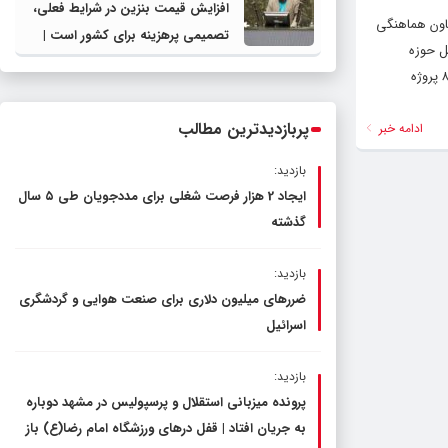
افزایش قیمت بنزین در شرایط فعلی،
عاون هماهنگی
تصمیمی پرهزینه برای کشور است |
ران کل حوزه
دولت، قاچاق سوخت و عوامل اصلی
استانداری و مدیران کل استان در سالن اجتماعات فرمانداری چناران برگزار گردید. بیاتی قله زو افزود در ابتدای این جلسه مهندس انصاری، فرماندار چناران گفت: در شهرستان ٨٠ پروژه
ناترازی را محدود کند، نه سفره مردم
پربازدیدترین مطالب
ادامه خبر
بازدید:
ایجاد 2 هزار فرصت شغلی برای مددجویان طی ۵ سال
گذشته
بازدید:
ضررهای میلیون دلاری برای صنعت هوایی و گردشگری
اسرائیل
بازدید:
پرونده میزبانی استقلال و پرسپولیس در مشهد دوباره
به جریان افتاد | قفل در‌های ورزشگاه امام رضا(ع) باز