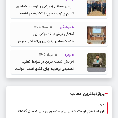
بررسی مسائل آموزشی و توسعه فضاهای
تعلیم و تربیت حوزه انتخابیه در نشست
مشترک عضو کمیسیون آموزش مجلس با
فرهنگی
11 مرداد 1405
مدیرکل آموزش و پرورش خراسان رضوی
آمادگی بیش از ۱۵ موکب برای
خدمات‌رسانی به زائران پیاده آخر صفر در
شهرستان چناران
ویژه
11 مرداد 1405
افزایش قیمت بنزین در شرایط فعلی،
تصمیمی پرهزینه برای کشور است | دولت،
قاچاق سوخت و عوامل اصلی ناترازی را
محدود کند، نه سفره مردم
پربازدیدترین مطالب
بازدید:
ایجاد 2 هزار فرصت شغلی برای مددجویان طی ۵ سال گذشته