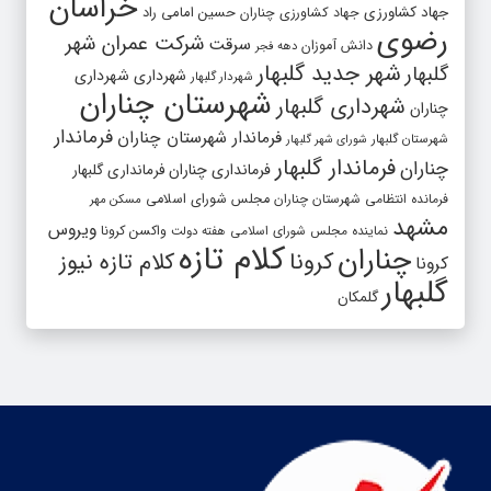
خراسان
جهاد کشاورزی
جهاد کشاورزی چناران
حسین امامی راد
رضوی
شرکت عمران شهر
سرقت
دانش آموزان
دهه فجر
شهر جدید گلبهار
گلبهار
شهرداری
شهرداری
شهردار گلبهار
شهرستان چناران
شهرداری گلبهار
چناران
فرماندار
فرماندار شهرستان چناران
شهرستان گلبهار
شورای شهر گلبهار
فرماندار گلبهار
چناران
فرمانداری چناران
فرمانداری گلبهار
فرمانده انتظامی شهرستان چناران
مجلس شورای اسلامی
مسکن مهر
مشهد
ویروس
واکسن کرونا
نماینده مجلس شورای اسلامی
هفته دولت
کلام تازه
چناران
کرونا
کلام تازه نیوز
کرونا
گلبهار
گلمکان