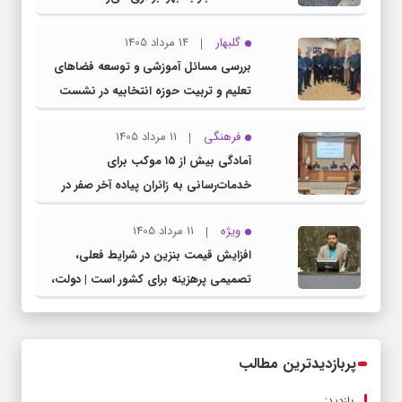
گلبهار
14 مرداد 1405
بررسی مسائل آموزشی و توسعه فضاهای
تعلیم و تربیت حوزه انتخابیه در نشست
مشترک عضو کمیسیون آموزش مجلس با
فرهنگی
11 مرداد 1405
مدیرکل آموزش و پرورش خراسان رضوی
آمادگی بیش از ۱۵ موکب برای
خدمات‌رسانی به زائران پیاده آخر صفر در
شهرستان چناران
ویژه
11 مرداد 1405
افزایش قیمت بنزین در شرایط فعلی،
تصمیمی پرهزینه برای کشور است | دولت،
قاچاق سوخت و عوامل اصلی ناترازی را
محدود کند، نه سفره مردم
پربازدیدترین مطالب
بازدید: