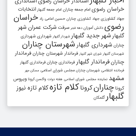
اخبار گلبهار
استاندار خراسان رضوی
استانداری
خراسان رضوی
انتخابات
امام جمعه چناران
امام جمعه گلبهار
خراسان
جهاد کشاورزی
جهاد کشاورزی چناران
حسین امامی راد
رضوی
شرکت عمران شهر
سرقت
دانش آموزان
دهه فجر
شهر جدید گلبهار
گلبهار
شهرداری
شهرداری
شهردار گلبهار
شهرستان چناران
شهرداری گلبهار
چناران
فرماندار
فرماندار شهرستان چناران
شهرستان گلبهار
شورای شهر گلبهار
فرماندار گلبهار
چناران
فرمانداری چناران
فرمانداری گلبهار
فرمانده انتظامی شهرستان چناران
مجلس شورای اسلامی
مسکن مهر
مشهد
ویروس
واکسن کرونا
نماینده مجلس شورای اسلامی
هفته دولت
کلام تازه
چناران
کرونا
کلام تازه نیوز
کرونا
گلبهار
گلمکان