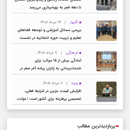
تا دهه فجر به بهره‌برداری می‌رسد
گلبهار
14 مرداد 1405
بررسی مسائل آموزشی و توسعه فضاهای
تعلیم و تربیت حوزه انتخابیه در نشست
مشترک عضو کمیسیون آموزش مجلس با
فرهنگی
11 مرداد 1405
مدیرکل آموزش و پرورش خراسان رضوی
آمادگی بیش از ۱۵ موکب برای
خدمات‌رسانی به زائران پیاده آخر صفر در
شهرستان چناران
ویژه
11 مرداد 1405
افزایش قیمت بنزین در شرایط فعلی،
تصمیمی پرهزینه برای کشور است | دولت،
قاچاق سوخت و عوامل اصلی ناترازی را
محدود کند، نه سفره مردم
پربازدیدترین مطالب