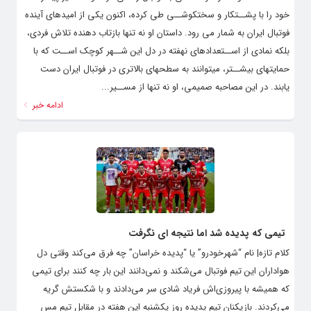
خود را با پشــتکار و سختکوشــی طی کرده، اکنون یکی از امیدهای آینده
فوتبال ایران به شمار می رود. داستان او نه تنها بازتاب دهنده تلاش فردی،
بلکه نمادی از اســتعدادهای نهفته در دل این شــهر کوچک اســت که با
حمایتهای بیشــتر، میتوانند به سطحهای بالاتری در فوتبال ایران دست
یابند. در این مصاحبه صمیمی، او نه تنها از مســیر...
ادامه خبر
تیمی که پدیده شد اما نتیجه ای نگرفت
کلام تازه| نام “شهرخودرو” یا “پدیده خراسان” چه فرق می‌کند وقتی دل
هواداران این تیم فوتبال می‌شکند و نمی‌دانند این بار چه کنند برای تیمی
که همیشه با پیروزی‌اش فریاد شادی سر می‌دادند و با شکستش گریه
می‌کردند. بازیکنان تیم پدیده روز یکشنبه این هفته در مقابل تیم مس