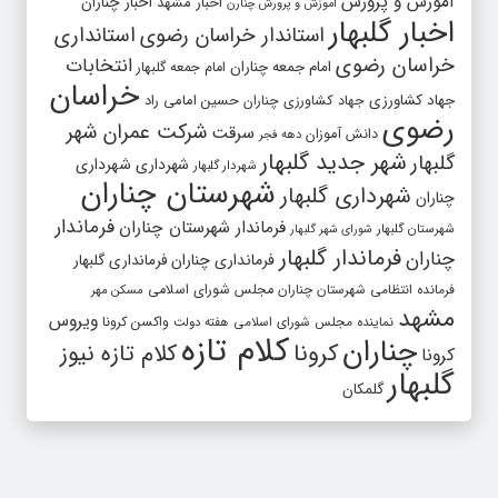
آموزش و پرورش
اخبار مشهد
اخبار چناران
آموزش و پرورش چنارن
اخبار گلبهار
استاندار خراسان رضوی
استانداری
خراسان رضوی
انتخابات
امام جمعه چناران
امام جمعه گلبهار
خراسان
جهاد کشاورزی
جهاد کشاورزی چناران
حسین امامی راد
رضوی
شرکت عمران شهر
سرقت
دانش آموزان
دهه فجر
شهر جدید گلبهار
گلبهار
شهرداری
شهرداری
شهردار گلبهار
شهرستان چناران
شهرداری گلبهار
چناران
فرماندار
فرماندار شهرستان چناران
شهرستان گلبهار
شورای شهر گلبهار
فرماندار گلبهار
چناران
فرمانداری چناران
فرمانداری گلبهار
فرمانده انتظامی شهرستان چناران
مجلس شورای اسلامی
مسکن مهر
مشهد
ویروس
واکسن کرونا
نماینده مجلس شورای اسلامی
هفته دولت
کلام تازه
چناران
کرونا
کلام تازه نیوز
کرونا
گلبهار
گلمکان