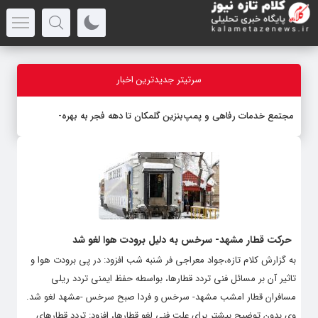
سرتیتر جدیدترین اخبار
مجتمع خدمات رفاهی و پمپ‌بنزین گلمکان تا دهه فجر به بهره‌بردار
_
حرکت قطار مشهد- سرخس به دلیل برودت هوا لغو شد
به گزارش کلام تازه،جواد معراجی فر شنبه شب افزود: در پی برودت هوا و
تاثیر آن بر مسائل فنی تردد قطارها، بواسطه حفظ ایمنی تردد ریلی
مسافران قطار امشب مشهد- سرخس و فردا صبح سرخس -مشهد لغو شد.
وی بدون توضیح بیشتر برای علت فنی لغو قطارها، افزود: تردد قطارهای