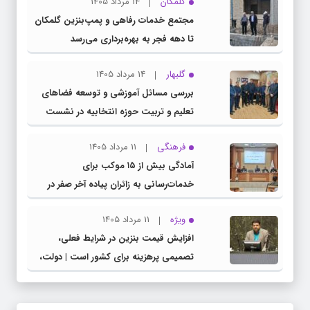
گلمکان
14 مرداد 1405
مجتمع خدمات رفاهی و پمپ‌بنزین گلمکان
تا دهه فجر به بهره‌برداری می‌رسد
گلبهار
14 مرداد 1405
بررسی مسائل آموزشی و توسعه فضاهای
تعلیم و تربیت حوزه انتخابیه در نشست
مشترک عضو کمیسیون آموزش مجلس با
فرهنگی
11 مرداد 1405
مدیرکل آموزش و پرورش خراسان رضوی
آمادگی بیش از ۱۵ موکب برای
خدمات‌رسانی به زائران پیاده آخر صفر در
شهرستان چناران
ویژه
11 مرداد 1405
افزایش قیمت بنزین در شرایط فعلی،
تصمیمی پرهزینه برای کشور است | دولت،
قاچاق سوخت و عوامل اصلی ناترازی را
محدود کند، نه سفره مردم