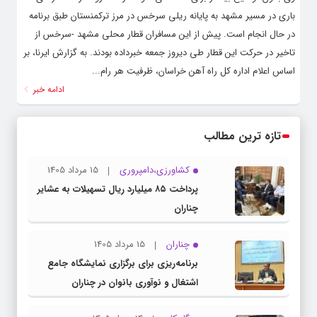
باری در مسیر مشهد به پایانه ریلی سرخس در مرز ترکمنستان طبق برنامه
در حال انجام است. پیش از این مسافران قطار محلی مشهد -سرخس از
تاخیر در حرکت این قطار طی دیروز جمعه خبرداده بودند. به گزارش ایرنا، بر
اساس اعلام اداره کل راه آهن خراسان، ظرفیت هر رام...
ادامه خبر
تازه ترین مطالب
کشاورزی،دامپروری
15 مرداد 1405
پرداخت ۸۵ میلیارد ریال تسهیلات به عشایر
چناران
چناران
15 مرداد 1405
برنامه‌ریزی برای برگزاری نمایشگاه جامع
اشتغال و نوآوری بانوان در چناران