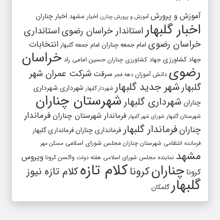
آموزش و پرورش
اخبار مشهد
اخبار چناران
آموزش و پرورش چنارن
اخبار گلبهار
استاندار خراسان رضوی
استانداری
خراسان رضوی
انتخابات
امام جمعه چناران
امام جمعه گلبهار
خراسان
جهاد کشاورزی
جهاد کشاورزی چناران
حسین امامی راد
رضوی
شرکت عمران شهر
سرقت
دانش آموزان
دهه فجر
شهر جدید گلبهار
گلبهار
شهرداری
شهرداری
شهردار گلبهار
شهرستان چناران
شهرداری گلبهار
چناران
فرماندار
فرماندار شهرستان چناران
شهرستان گلبهار
شورای شهر گلبهار
فرماندار گلبهار
چناران
فرمانداری چناران
فرمانداری گلبهار
فرمانده انتظامی شهرستان چناران
مجلس شورای اسلامی
مسکن مهر
مشهد
ویروس
واکسن کرونا
نماینده مجلس شورای اسلامی
هفته دولت
کلام تازه
چناران
کرونا
کلام تازه نیوز
کرونا
گلبهار
گلمکان