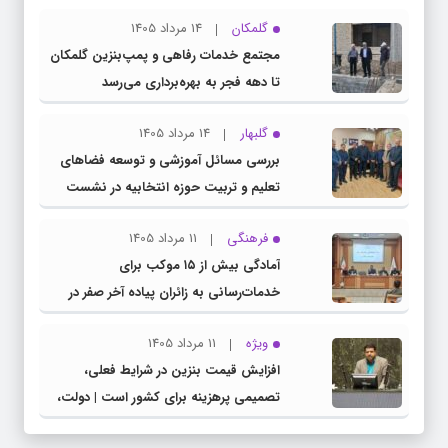
گلمکان
14 مرداد 1405
مجتمع خدمات رفاهی و پمپ‌بنزین گلمکان
تا دهه فجر به بهره‌برداری می‌رسد
گلبهار
14 مرداد 1405
بررسی مسائل آموزشی و توسعه فضاهای
تعلیم و تربیت حوزه انتخابیه در نشست
مشترک عضو کمیسیون آموزش مجلس با
فرهنگی
11 مرداد 1405
مدیرکل آموزش و پرورش خراسان رضوی
آمادگی بیش از ۱۵ موکب برای
خدمات‌رسانی به زائران پیاده آخر صفر در
شهرستان چناران
ویژه
11 مرداد 1405
افزایش قیمت بنزین در شرایط فعلی،
تصمیمی پرهزینه برای کشور است | دولت،
قاچاق سوخت و عوامل اصلی ناترازی را