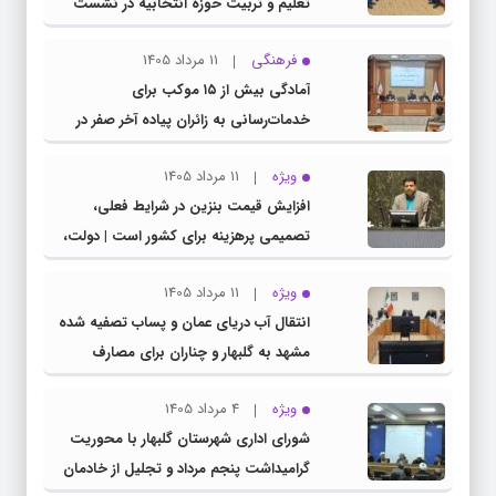
تعلیم و تربیت حوزه انتخابیه در نشست
مشترک عضو کمیسیون آموزش مجلس با
فرهنگی
11 مرداد 1405
مدیرکل آموزش و پرورش خراسان رضوی
آمادگی بیش از ۱۵ موکب برای
خدمات‌رسانی به زائران پیاده آخر صفر در
شهرستان چناران
ویژه
11 مرداد 1405
افزایش قیمت بنزین در شرایط فعلی،
تصمیمی پرهزینه برای کشور است | دولت،
قاچاق سوخت و عوامل اصلی ناترازی را
ویژه
11 مرداد 1405
محدود کند، نه سفره مردم
انتقال آب دریای عمان و پساب تصفیه شده
مشهد به گلبهار و چناران برای مصارف
صنعتی و کشاورزی | لزوم تسریع در اجرای
ویژه
4 مرداد 1405
پروژه‌های قطار و آزادراه مشهد- گلبهار-
شورای اداری شهرستان گلبهار با محوریت
چناران
گرامیداشت پنجم مرداد و تجلیل از خادمان