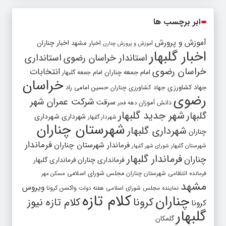
ابر برچسب ها
آموزش و پرورش
اخبار مشهد
اخبار چناران
آموزش و پرورش چنارن
اخبار گلبهار
استاندار خراسان رضوی
استانداری
خراسان رضوی
انتخابات
امام جمعه چناران
امام جمعه گلبهار
خراسان
جهاد کشاورزی
جهاد کشاورزی چناران
حسین امامی راد
رضوی
شرکت عمران شهر
سرقت
دانش آموزان
دهه فجر
شهر جدید گلبهار
گلبهار
شهرداری
شهرداری
شهردار گلبهار
شهرستان چناران
شهرداری گلبهار
چناران
فرماندار
فرماندار شهرستان چناران
شهرستان گلبهار
شورای شهر گلبهار
فرماندار گلبهار
چناران
فرمانداری چناران
فرمانداری گلبهار
فرمانده انتظامی شهرستان چناران
مجلس شورای اسلامی
مسکن مهر
مشهد
ویروس
واکسن کرونا
نماینده مجلس شورای اسلامی
هفته دولت
کلام تازه
چناران
کرونا
کلام تازه نیوز
کرونا
گلبهار
گلمکان