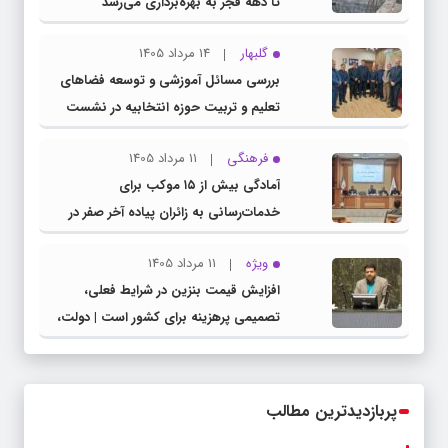
تا دهه فجر به بهره‌برداری می‌رسد
گلبهار
14 مرداد 1405
بررسی مسائل آموزشی و توسعه فضاهای
تعلیم و تربیت حوزه انتخابیه در نشست
مشترک عضو کمیسیون آموزش مجلس با
فرهنگی
11 مرداد 1405
مدیرکل آموزش و پرورش خراسان رضوی
آمادگی بیش از ۱۵ موکب برای
خدمات‌رسانی به زائران پیاده آخر صفر در
شهرستان چناران
ویژه
11 مرداد 1405
افزایش قیمت بنزین در شرایط فعلی،
تصمیمی پرهزینه برای کشور است | دولت،
قاچاق سوخت و عوامل اصلی ناترازی را
محدود کند، نه سفره مردم
پربازدیدترین مطالب