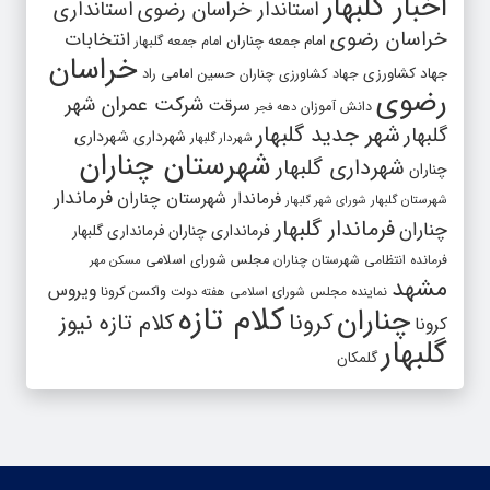
اخبار گلبهار
استاندار خراسان رضوی
استانداری
خراسان رضوی
انتخابات
امام جمعه چناران
امام جمعه گلبهار
خراسان
جهاد کشاورزی
جهاد کشاورزی چناران
حسین امامی راد
رضوی
شرکت عمران شهر
سرقت
دانش آموزان
دهه فجر
شهر جدید گلبهار
گلبهار
شهرداری
شهرداری
شهردار گلبهار
شهرستان چناران
شهرداری گلبهار
چناران
فرماندار
فرماندار شهرستان چناران
شهرستان گلبهار
شورای شهر گلبهار
فرماندار گلبهار
چناران
فرمانداری چناران
فرمانداری گلبهار
فرمانده انتظامی شهرستان چناران
مجلس شورای اسلامی
مسکن مهر
مشهد
ویروس
واکسن کرونا
نماینده مجلس شورای اسلامی
هفته دولت
کلام تازه
چناران
کرونا
کلام تازه نیوز
کرونا
گلبهار
گلمکان