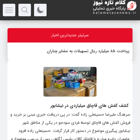
سرتیتر جدیدترین اخبار
پرداخت ۸۵ میلیارد ریال تسهیلات به عشایر چناران
کشف کفش های قاچاق میلیاردی در نیشابور
سرهنگ علیرضا حسینعلی زاده گفت: در پی دریافت خبری مبنی بر خرید و
فروش کفش های قاچاق توسط فردی سودجو در یکی از مناطق شهر
نیشابور پیگیری موضوع در دستور کار قرار گرفت. حسینعلی زاده افزود
:ماموران دایره مبارزه با قاچاق کالای پلیس آگاهی پس از بررسی موضوع و