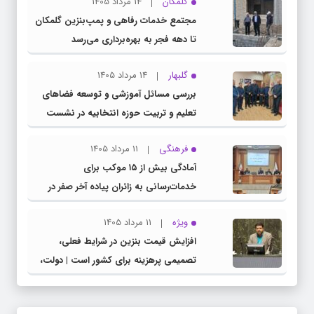
گلمکان
14 مرداد 1405
مجتمع خدمات رفاهی و پمپ‌بنزین گلمکان
تا دهه فجر به بهره‌برداری می‌رسد
گلبهار
14 مرداد 1405
بررسی مسائل آموزشی و توسعه فضاهای
تعلیم و تربیت حوزه انتخابیه در نشست
مشترک عضو کمیسیون آموزش مجلس با
فرهنگی
11 مرداد 1405
مدیرکل آموزش و پرورش خراسان رضوی
آمادگی بیش از ۱۵ موکب برای
خدمات‌رسانی به زائران پیاده آخر صفر در
شهرستان چناران
ویژه
11 مرداد 1405
افزایش قیمت بنزین در شرایط فعلی،
تصمیمی پرهزینه برای کشور است | دولت،
قاچاق سوخت و عوامل اصلی ناترازی را
محدود کند، نه سفره مردم