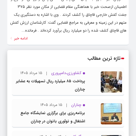
اطمینان ازصحت خبر با هماهنگی مقام قضایی از مکان مورد نظر ۳۷۵
جفت کفش خارجی قاچاق را کشف کردند . وی با اشاره به دستگیری یک
متهم در این زمینه و معرفی به مراجع قضایی گفت: کارشناسان ارزش کفش
های قاچاق کشف شده را دو میلیارد ریال برآورد کرده‌اند . فرمانده...
ادامه خبر
تازه ترین مطالب
کشاورزی،دامپروری
15 مرداد 1405
پرداخت ۸۵ میلیارد ریال تسهیلات به عشایر
چناران
چناران
15 مرداد 1405
برنامه‌ریزی برای برگزاری نمایشگاه جامع
اشتغال و نوآوری بانوان در چناران