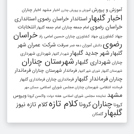
آموزش و پرورش
اخبار مشهد
اخبار چناران
آموزش و پرورش چنارن
اخبار گلبهار
استاندار خراسان رضوی
استانداری
خراسان رضوی
انتخابات
امام جمعه چناران
امام جمعه گلبهار
خراسان
جهاد کشاورزی
جهاد کشاورزی چناران
حسین امامی راد
رضوی
شرکت عمران شهر
سرقت
دانش آموزان
دهه فجر
شهر جدید گلبهار
گلبهار
شهرداری
شهرداری
شهردار گلبهار
شهرستان چناران
شهرداری گلبهار
چناران
فرماندار
فرماندار شهرستان چناران
شهرستان گلبهار
شورای شهر گلبهار
فرماندار گلبهار
چناران
فرمانداری چناران
فرمانداری گلبهار
فرمانده انتظامی شهرستان چناران
مجلس شورای اسلامی
مسکن مهر
مشهد
ویروس
واکسن کرونا
نماینده مجلس شورای اسلامی
هفته دولت
کلام تازه
چناران
کرونا
کلام تازه نیوز
کرونا
گلبهار
گلمکان