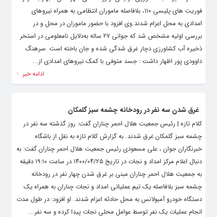
فوریت های پلیسی ۱۱۰، بلافاصله ماموران انتظامی به همراه نیروهای
امدادی به محل اعزام شدند.وی افزود با حضور ماموران در محل و در
بررسی اولیه مشخص شد که جوانی ۲۷ ساله به‌دلایل نامعلومی در استخر
ذخیره آب کشاورزی دچار غرق شدگی شده و جان باخته است .سرهنگ
داوودی پور اظهار داشت : جسد متوفی با کمک نیروهای امدادی از...
ادامه خبر
غرق شدن سه نفر در رودخانه چشمه سبز گلمکان
کلام تازه | رئیس جمعیت هلال احمر چناران گفت: روز گذشته سه نفر در
چشمه سبز گلمکان غرق شدند. به گزارش کلام تازه به نقل از باشگاه
خبرنگاران جوان ، علی مسعودی رئیس جمعیت هلال احمر چناران گفت: به
دنبال اعلام مرکز امداد و نجات در تاریخ ۱۴۰۰/۰۴/۲۵ در ساعت ۱۹:۱۰ دقیقه
به جمعیت هلال احمر چناران مبنی بر غرق شدن چهار نفر در رودخانه
چشمه سبز بلافاصله یک تیم عملیاتی امداد و نجات چناران به همراه یک
دستگاه خودرو آمبولانس به محل حادثه اعزام شدند. او افزود: در طول مدت
انجام عملیات یک نفر توسط عوامل محلی نجات پیدا کرده و سه نفر...