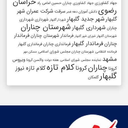
خراسان
جهاد کشاورزی
جهاد کشاورزی چناران
حسین امامی راد
رضوی
شرکت عمران شهر
سرقت
دانش آموزان
دهه فجر
شهر جدید گلبهار
گلبهار
شهرداری
شهرداری
شهردار گلبهار
شهرستان چناران
شهرداری گلبهار
چناران
فرماندار
فرماندار شهرستان چناران
شهرستان گلبهار
شورای شهر گلبهار
فرماندار گلبهار
چناران
فرمانداری چناران
فرمانداری گلبهار
فرمانده انتظامی شهرستان چناران
مجلس شورای اسلامی
مسکن مهر
مشهد
ویروس
واکسن کرونا
نماینده مجلس شورای اسلامی
هفته دولت
کلام تازه
چناران
کرونا
کلام تازه نیوز
کرونا
گلبهار
گلمکان