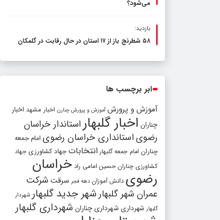
می‌شود؟
بازدید:
۵۸ شطرنج‌ باز از ۱۷ استان در حال رقابت در گلمکان
ابر برچسب ها
آموزش و پرورش
اخبار مشهد
اخبار
آموزش و پرورش چنارن
اخبار گلبهار
استاندار خراسان
چناران
رضوی
استانداری خراسان رضوی
امام جمعه
انتخابات
چناران
جهاد کشاورزی
امام جمعه گلبهار
جهاد
خراسان
کشاورزی چناران
حسین امامی راد
رضوی
شرکت
سرقت
دانش آموزان
دهه فجر
شهر جدید گلبهار
عمران شهر گلبهار
شهردار
شهرداری گلبهار
شهرداری
شهرداری چناران
گلبهار