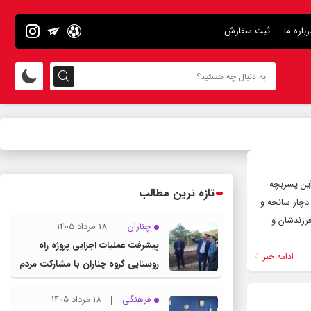
رباره ما
ثبت سفارش
این پسربچه
تازه ترین مطالب
 دچار سانحه و
انی فرزندشان و
چناران
18 مرداد 1405
پیشرفت عملیات اجرایی پروژه راه
ادامه خبر
روستایی گروه چناران با مشارکت مردم
و اعتبارات دولتی
فرهنگی
18 مرداد 1405