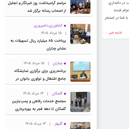
مبنی بر مرگ جوان ۱۸ ساله در یک استخر آب در دامداری
مراسم گرامیداشت روز خبرنگار و تجلیل
زام شدند .
از اصحاب رسانه برگزار شد
 شد ، جوان ۱۸ ساله به دلیل عدم آشنایی با شنا در استخر
کشاورزی،دامپروری
ادامه خبر
15 مرداد 1405
پرداخت ۸۵ میلیارد ریال تسهیلات به
عشایر چناران
چناران
15 مرداد 1405
برنامه‌ریزی برای برگزاری نمایشگاه
جامع اشتغال و نوآوری بانوان در
چناران
گلمکان
14 مرداد 1405
مجتمع خدمات رفاهی و پمپ‌بنزین
گلمکان تا دهه فجر به بهره‌برداری
می‌رسد
گلبهار
14 مرداد 1405