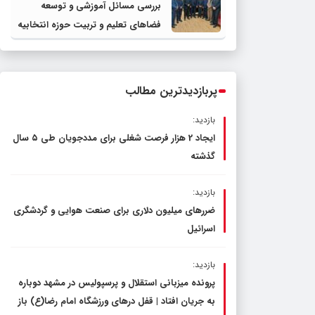
بررسی مسائل آموزشی و توسعه
فضاهای تعلیم و تربیت حوزه انتخابیه
در نشست مشترک عضو کمیسیون
آموزش مجلس با مدیرکل آموزش و
پرورش خراسان رضوی
پربازدیدترین مطالب
بازدید:
ایجاد 2 هزار فرصت شغلی برای مددجویان طی ۵ سال
گذشته
بازدید:
ضررهای میلیون دلاری برای صنعت هوایی و گردشگری
اسرائیل
بازدید:
پرونده میزبانی استقلال و پرسپولیس در مشهد دوباره
به جریان افتاد | قفل در‌های ورزشگاه امام رضا(ع) باز